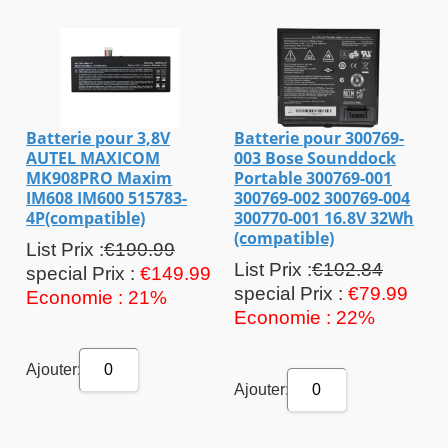
Batterie pour 3,8V
Batterie pour 300769-
AUTEL MAXICOM
003 Bose Sounddock
MK908PRO Maxim
Portable 300769-001
IM608 IM600 515783-
300769-002 300769-004
4P(compatible)
300770-001 16.8V 32Wh
(compatible)
List Prix :
€190.99
List Prix :
€102.84
special Prix :
€149.99
special Prix :
€79.99
Economie : 21%
Economie : 22%
Ajouter:
0
Ajouter:
0