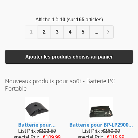
Affiche
1
à
10
(sur
165
articles)
1
2
3
4
5
...
Ajouter les produits choisis au panier
Nouveaux produits pour août - Batterie PC
Portable
Batterie pour...
Batterie pour BP-LP2900...
List Prix :
€122.59
List Prix :
€160.99
special Prix :
€109.99
special Prix :
€119.99