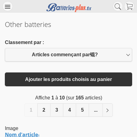
Other batteries
Classement par :
Articles commençant par锟?
Ajouter les produits choisis au panier
Affiche
1
à
10
(sur
165
articles)
1
2
3
4
5
...
Image
Nom d'article-