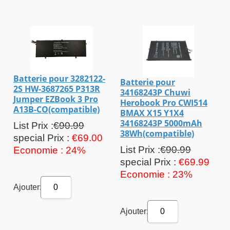
Batterie pour 3282122-
Batterie pour
2S HW-3687265 P313R
34168243P Chuwi
Jumper EZBook 3 Pro
Herobook Pro CWI514
A13B-CO(compatible)
BMAX X15 Y1X4
34168243P 5000mAh
List Prix :
€90.99
38Wh(compatible)
special Prix :
€69.00
List Prix :
€90.99
Economie : 24%
special Prix :
€69.99
Economie : 23%
Ajouter:
0
Ajouter:
0