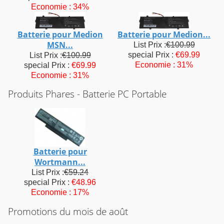
Economie : 34%
Batterie pour Medion
Batterie pour Medion...
MSN...
List Prix :
€100.99
special Prix :
€69.99
List Prix :
€100.99
Economie : 31%
special Prix :
€69.99
Economie : 31%
Produits Phares - Batterie PC Portable
Batterie pour
Wortmann...
List Prix :
€59.24
special Prix :
€48.96
Economie : 17%
Promotions du mois de août