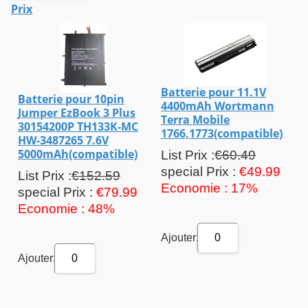
Prix
Batterie pour 11.1V
Batterie pour 10pin
4400mAh Wortmann
Jumper EzBook 3 Plus
Terra Mobile
30154200P TH133K-MC
1766,1773(compatible)
HW-3487265 7.6V
5000mAh(compatible)
List Prix :
€60.49
special Prix :
€49.99
List Prix :
€152.59
Economie : 17%
special Prix :
€79.99
Economie : 48%
Ajouter:
0
Ajouter:
0