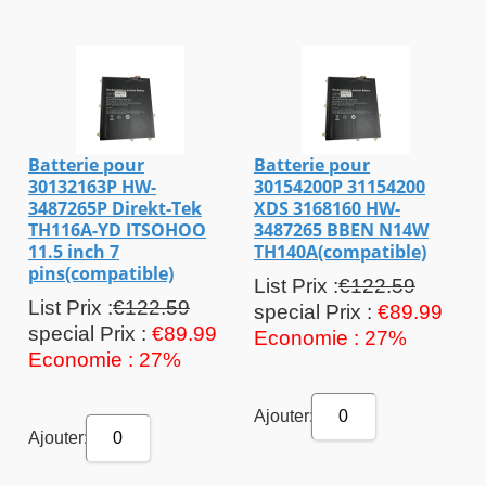
Batterie pour
Batterie pour
30132163P HW-
30154200P 31154200
3487265P Direkt-Tek
XDS 3168160 HW-
TH116A-YD ITSOHOO
3487265 BBEN N14W
11.5 inch 7
TH140A(compatible)
pins(compatible)
List Prix :
€122.59
List Prix :
€122.59
special Prix :
€89.99
special Prix :
€89.99
Economie : 27%
Economie : 27%
Ajouter:
0
Ajouter:
0