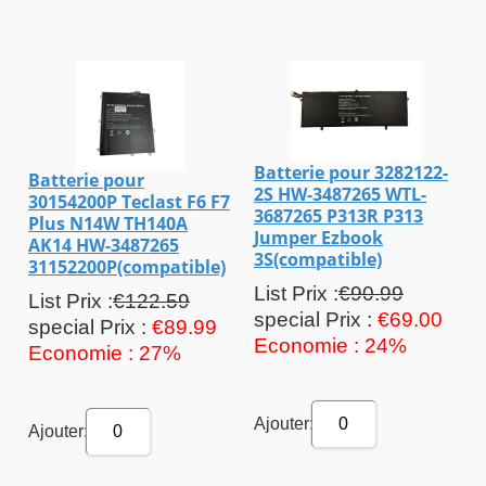
Batterie pour 3282122-
Batterie pour
2S HW-3487265 WTL-
30154200P Teclast F6 F7
3687265 P313R P313
Plus N14W TH140A
Jumper Ezbook
AK14 HW-3487265
3S(compatible)
31152200P(compatible)
List Prix :
€90.99
List Prix :
€122.59
special Prix :
€69.00
special Prix :
€89.99
Economie : 24%
Economie : 27%
Ajouter:
0
Ajouter:
0