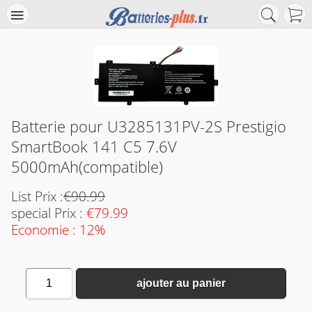
Batterie pour U3285131PV-2S Prestigio
SmartBook 141 C5 7.6V
5000mAh(compatible)
List Prix :
€90.99
special Prix :
€79.99
Economie : 12%
1
ajouter au panier