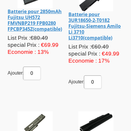
Batterie pour 2850mAh
Batterie pour
Fujitsu UH572
3UR18650-2-T0182
FMVNBP219 FPB0280
Fujitsu-Siemens Amilo
FPCBP345Z(compatible)
Li 3710
Li3710(compatible)
List Prix :
€80.49
special Prix :
€69.99
List Prix :
€60.49
Economie : 13%
special Prix :
€49.99
Economie : 17%
Ajouter:
0
Ajouter:
0