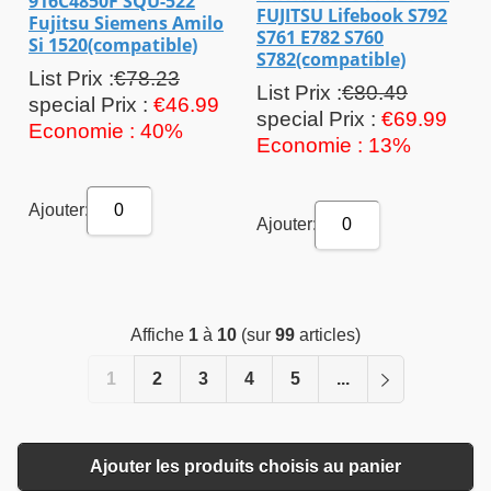
916C4850F SQU-522
FUJITSU Lifebook S792
Fujitsu Siemens Amilo
S761 E782 S760
Si 1520(compatible)
S782(compatible)
List Prix :
€78.23
List Prix :
€80.49
special Prix :
€46.99
special Prix :
€69.99
Economie : 40%
Economie : 13%
Ajouter:
0
Ajouter:
0
Affiche
1
à
10
(sur
99
articles)
1
2
3
4
5
...
Ajouter les produits choisis au panier