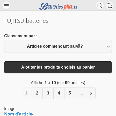
FUJITSU batteries
Classement par :
Articles commençant par锟?
Ajouter les produits choisis au panier
Affiche
1
à
10
(sur
99
articles)
1
2
3
4
5
...
Image
Nom d'article-