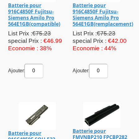
Batterie pour
Batterie pour
916C4850F Fujitsu-
916C4850F Fujitsu-
Siemens Amilo Pro
Siemens Amilo Pro
564E1GB(compatible)
564E1GB(remplacement)
List Prix :
€75.23
List Prix :
€75.23
special Prix :
€46.99
special Prix :
€42.00
Economie : 38%
Economie : 44%
Ajouter:
Ajouter:
0
0
Batterie pour
Batterie pour
FMVNBP210 FPCBP282