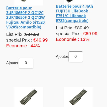
Batterie pour 4.4Ah
Batterie pour
FUJITSU LifeBook
3UR18650F-2-QC12C
E751/C Lifebook
3UR18650F-2-QC12W
E782(compatible)
Fujitsu Amilo Si1520
V3205(compatible)
List Prix :
€80.49
special Prix :
€69.99
List Prix :
€84.00
Economie : 13%
special Prix :
€46.99
Economie : 44%
Ajouter:
0
Ajouter:
0