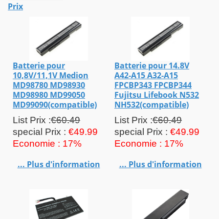
Prix
Batterie pour
Batterie pour 14.8V
10,8V/11,1V Medion
A42-A15 A32-A15
MD98780 MD98930
FPCBP343 FPCBP344
MD98980 MD99050
Fujitsu Lifebook N532
MD99090(compatible)
NH532(compatible)
List Prix :
€60.49
List Prix :
€60.49
special Prix :
€49.99
special Prix :
€49.99
Economie : 17%
Economie : 17%
... Plus d'information
... Plus d'information