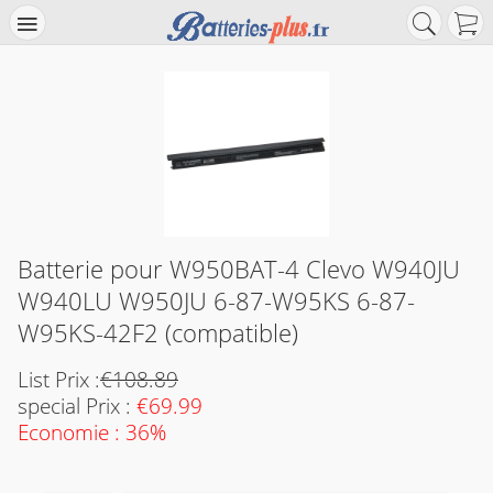
Batterie pour W950BAT-4 Clevo W940JU
W940LU W950JU 6-87-W95KS 6-87-
W95KS-42F2 (compatible)
List Prix :
€108.89
special Prix :
€69.99
Economie : 36%