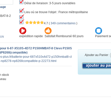
Délai de livraison :3-5 jours ouvrables
image
Lieu où se trouve l'objet : France métropolitaine
BAT-8-2
4.7
(
349 commentaires
)
expédition rapide
Satisfait Remboursé 60 jours
Paiement sé
ION
e pour 6-87-X510S-4D72 P150HMBAT-8 Clevo P150S
NP8268(compatible)
Ajouter au Panier :
ies-plus.fr/batterie-pour-687x510s4d72-p150hmbat8-cl
-np8278-np8268compatible-p-22273.html
 stock
veau
n