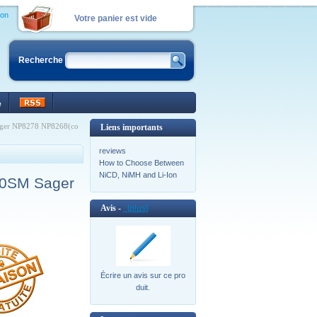
ion
Votre panier est vide
Recherche
e
ager NP8278 NP8268(co
Liens importants
reviews
How to Choose Between
NiCD, NiMH and Li-Ion
50SM Sager
Avis -
[plus]
Écrire un avis sur ce pro
duit.