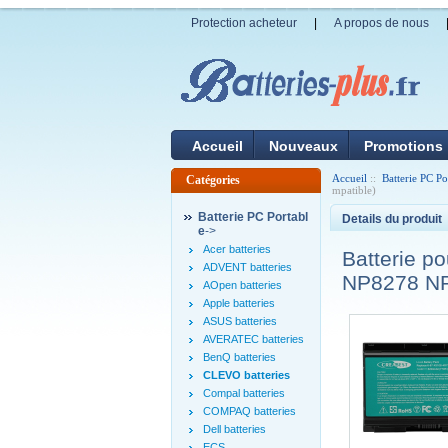
Protection acheteur
|
A propos de nous
Accueil
Nouveaux
Promotions
Accueil
::
Batterie PC Po
Catégories
mpatible)
Batterie PC Portabl
Details du produit
e
->
Acer batteries
Batterie 
ADVENT batteries
NP8278 NP
AOpen batteries
Apple batteries
ASUS batteries
AVERATEC batteries
BenQ batteries
CLEVO batteries
Compal batteries
COMPAQ batteries
Dell batteries
ECS