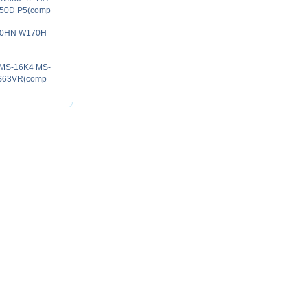
750D P5(comp
70HN W170H
 MS-16K4 MS-
S63VR(comp