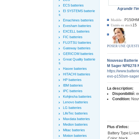
ECS batteries
Agrandir l’
EI SYSTEMS batterie
s
P150HM
Modèle :
Emachines batteries
15
Unités en stock
Evesham batteries
EXCELL batteries
FIC batteries
FUJITSU batteries
POSER UNE QUEST
Gateway batteries
GERICOM batteries
Great Quality batterie
Nouveau Batteri
s
M Sager NP8278 
Hasee batteries
https://www.batter
HITACHI batteries
evo-p150sm-sager
HP batteries
IBM batteries
La description:
IPC batteries
Disponibilité:
en
Kohjinsha batteries
Condition:
Nou
Lenovo batteries
LG batteries
LifeTec batteries
Maxdata batteries
Medion batteries
Plus d'infos:
Mitac batteries
Battery Type:Li-io
Motion batteries
Color: black