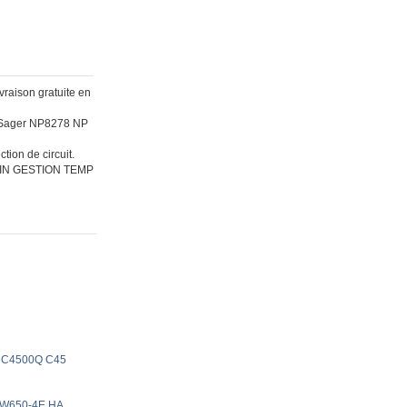
aison gratuite en
M Sager NP8278 NP
tion de circuit.
IN GESTION TEMP
0 C4500Q C45
7-W650-4E HA