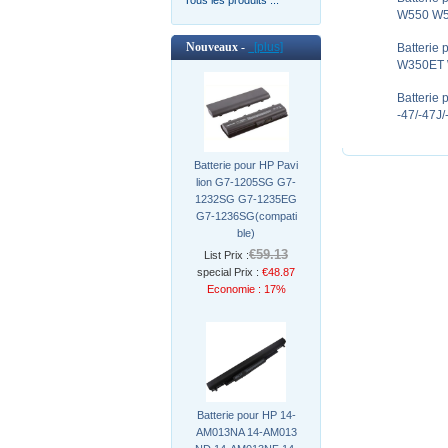
W550 W5
Nouveaux -
[plus]
Batterie
W350ET 
Batterie
-47/-47J
Batterie pour HP Pavi
lion G7-1205SG G7-
1232SG G7-1235EG
G7-1236SG(compati
ble)
€59.13
List Prix :
special Prix :
€48.87
Economie : 17%
Batterie pour HP 14-
AM013NA 14-AM013