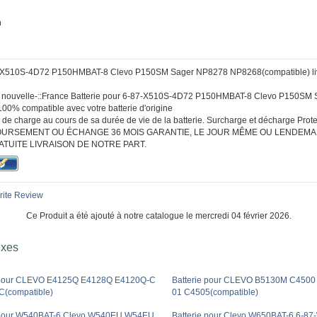
h
7-X510S-4D72 P150HMBAT-8 Clevo P150SM Sager NP8278 NP8268(compatible) livr
 :: nouvelle-::France Batterie pour 6-87-X510S-4D72 P150HMBAT-8 Clevo P150S
00% compatible avec votre batterie d'origine
de charge au cours de sa durée de vie de la batterie. Surcharge et décharge Protec
URSEMENT OU ÉCHANGE 36 MOIS GARANTIE, LE JOUR MÊME OU LENDEMA
ATUITE LIVRAISON DE NOTRE PART.
ite Review
Ce Produit a été ajouté à notre catalogue le mercredi 04 février 2026.
exes
e pour CLEVO E4125Q E4128Q E4120Q-C
Batterie pour CLEVO B5130M C450
(compatible)
01 C4505(compatible)
e pour W540BAT-6 Clevo W540EU W54EU
Batterie pour Clevo W650BAT-6 6-8