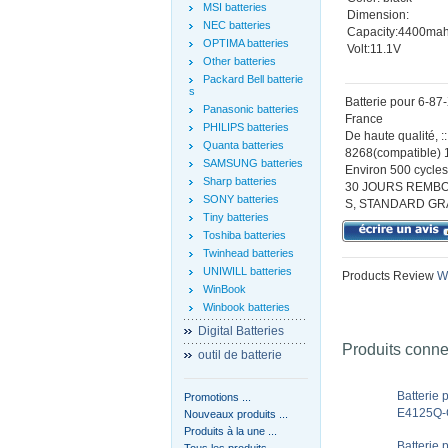
MSI batteries
Dimension:
NEC batteries
Capacity:4400ma
OPTIMA batteries
Volt:11.1V
Other batteries
Packard Bell batterie
s
Batterie pour 6-8
Panasonic batteries
France
PHILIPS batteries
De haute qualité,
Quanta batteries
8268(compatible) 1
SAMSUNG batteries
Environ 500 cycles 
Sharp batteries
30 JOURS REMBO
SONY batteries
S, STANDARD GR
Tiny batteries
Toshiba batteries
Twinhead batteries
UNIWILL batteries
Products Review
Wr
WinBook
Winbook batteries
Digital Batteries
Produits conn
outil de batterie
Batteri
Promotions ...
E4125Q-C
Nouveaux produits ...
Produits à la une ...
Batteri
Tous les produits ...