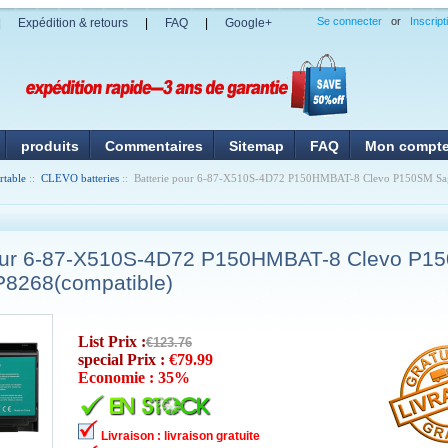
Se connecter
or
Inscript
|
Expédition & retours
|
FAQ
|
Google+
produits
Commentaires
Sitemap
FAQ
Mon compt
rtable
::
CLEVO batteries
:: Batterie pour 6-87-X510S-4D72 P150HMBAT-8 Clevo P150SM S
pour 6-87-X510S-4D72 P150HMBAT-8 Clevo P1
8268(compatible)
List Prix :
€123.76
special Prix :
€79.99
Economie : 35%
Livraison : livraison gratuite