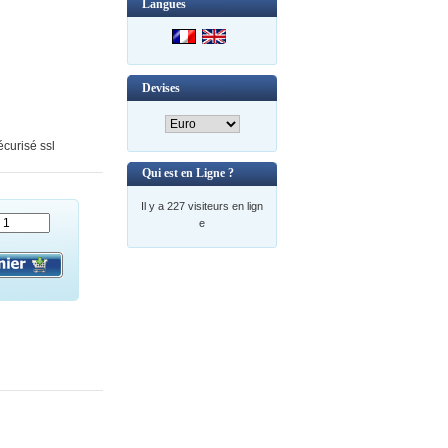
Langues
Devises
curisé ssl
Qui est en Ligne ?
Il y a 227 visiteurs en lign
e