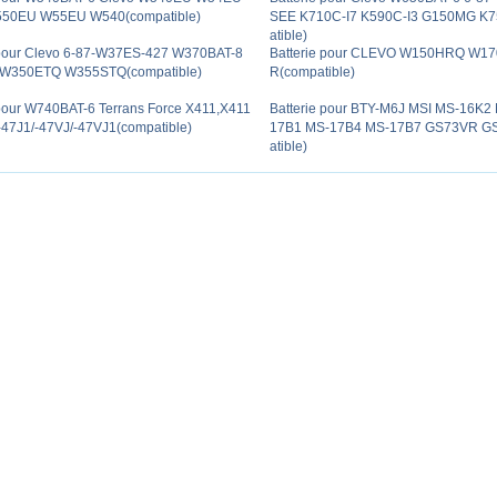
50EU W55EU W540(compatible)
SEE K710C-I7 K590C-I3 G150MG K
atible)
 pour Clevo 6-87-W37ES-427 W370BAT-8
Batterie pour CLEVO W150HRQ W1
W350ETQ W355STQ(compatible)
R(compatible)
 pour W740BAT-6 Terrans Force X411,X411
Batterie pour BTY-M6J MSI MS-16K2
/-47J1/-47VJ/-47VJ1(compatible)
17B1 MS-17B4 MS-17B7 GS73VR G
atible)