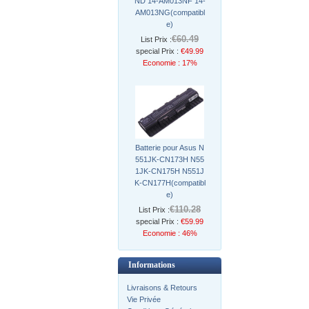
ND 14-AM013NF 14-
AM013NG(compatibl
e)
€60.49
List Prix :
special Prix :
€49.99
Economie : 17%
Batterie pour Asus N
551JK-CN173H N55
1JK-CN175H N551J
K-CN177H(compatibl
e)
€110.28
List Prix :
special Prix :
€59.99
Economie : 46%
Informations
Livraisons & Retours
Vie Privée