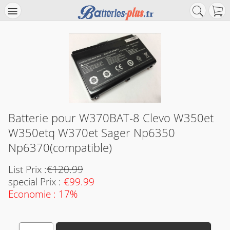
Batterie pour W370BAT-8 Clevo W350et
W350etq W370et Sager Np6350
Np6370(compatible)
List Prix :
€120.99
special Prix :
€99.99
Economie : 17%