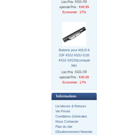
€60.49
List Prix :
special Prix :
€49.99
Economie : 17%
Batterie pour ASUS K
53F K53J K53J-D1B
K53J-SX216(compati
ble)
€60.49
List Prix :
special Prix :
€49.99
Economie : 17%
Informations
Livraisons & Retours
Vie Privée
Conditions Générales
Nous Contacter
Plan du site
Désabonnement Newslet