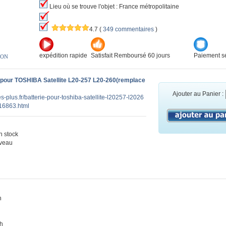
Lieu où se trouve l'objet : France métropolitaine
4.7
(
349 commentaires
)
expédition rapide
Satisfait Remboursé 60 jours
Paiement sé
ION
 pour TOSHIBA Satellite L20-257 L20-260(remplace
Ajouter au Panier :
es-plus.fr/batterie-pour-toshiba-satellite-l20257-l2026
16863.html
 stock
veau
n
Ah