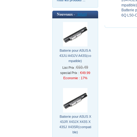
284 A529
mpatible)
Batterie 
Nouveaux -
[plus]
6Q L50-C
Batterie pour ASUS A
43JU A43JV A43S(co
mpatible)
€60.49
List Prix :
special Prix :
€49.99
Economie : 17%
Batterie pour ASUS X
43JR X43JX X43S X
43SJ X43SR(compati
ble)