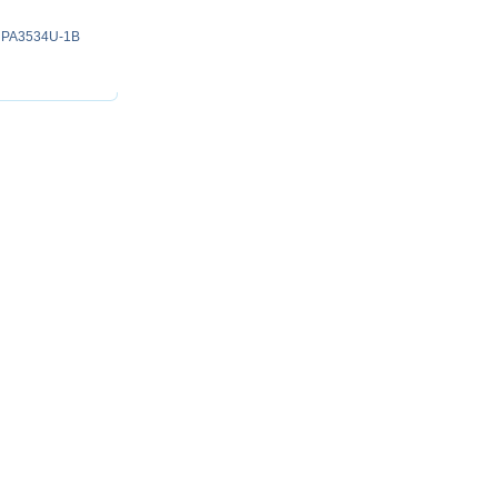
5D PA3534U-1B