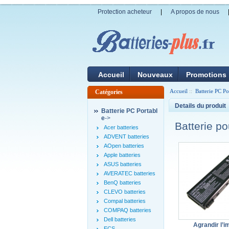
Protection acheteur
|
A propos de nous
Accueil
Nouveaux
Promotions
Accueil
::
Batterie PC Po
Catégories
Details du produit
Batterie PC Portabl
e
->
Batterie p
Acer batteries
ADVENT batteries
AOpen batteries
Apple batteries
ASUS batteries
AVERATEC batteries
BenQ batteries
CLEVO batteries
Compal batteries
COMPAQ batteries
Dell batteries
Agrandir l’
ECS