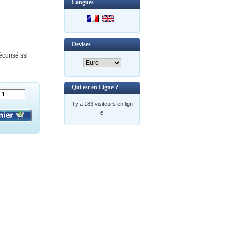
Langues
Devises
curisé ssl
Qui est en Ligne ?
Il y a 183 visiteurs en lign
e