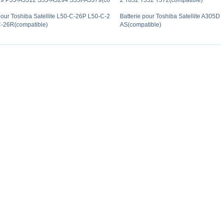
9 P55-A5312 S55-A5294 S55t-A5379(co
2 T852 T552 T572(compatible)
pour Toshiba Satellite L50-C-26P L50-C-2
Batterie pour Toshiba Satellite A30
-26R(compatible)
AS(compatible)