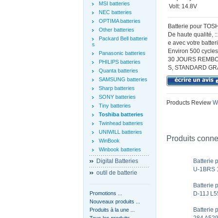
MSI batteries
Volt: 14.8V
NEC batteries
OPTIMA batteries
Batterie pour TOSH
Other batteries
De haute qualité, 
Packard Bell batterie
e avec votre batter
s
Environ 500 cycles 
Panasonic batteries
30 JOURS REMBO
PHILIPS batteries
S, STANDARD GR
Quanta batteries
SAMSUNG batteries
Sharp batteries
SONY batteries
Products Review
Wr
Tiny batteries
Toshiba batteries
Twinhead batteries
UNIWILL batteries
Produits conn
WinBook
Winbook batteries
Digital Batteries
Batterie 
U-1BRS 1
outil de batterie
Batterie 
Promotions ...
D-11J L5
Nouveaux produits ...
Batterie
Produits à la une ...
Tous les produits ...