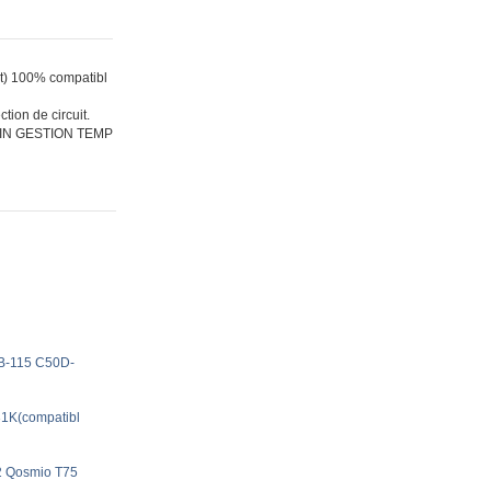
nt) 100% compatibl
tion de circuit.
IN GESTION TEMP
-B-115 C50D-
-31K(compatibl
2 Qosmio T75