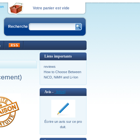
ion
Votre panier est vide
Recherche
e
Liens importants
reviews
How to Choose Between
cement)
NiCD, NiMH and Li-Ion
Avis -
[plus]
Écrire un avis sur ce pro
duit.