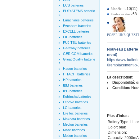
ECS batteries
L10(11)
Modèle :
EI SYSTEMS batterie
58
Unités en stock
s
Emachines batteries
Evesham batteries
EXCELL batteries
POSER UNE QUEST
FIC batteries
FUJITSU batteries
Gateway batteries
Nouveau Batterie
GERICOM batteries
ment)
Great Quality batterie
https://www.batteri
s
0remplacement-p-
Hasee batteries
HITACHI batteries
La description:
HP batteries
Disponibilité:
en
IBM batteries
Condition:
Nou
IPC batteries
Kohjinsha batteries
Lenovo batteries
LG batteries
LifeTec batteries
Plus d'infos:
Maxdata batteries
Battery Type: Li-io
Medion batteries
Color: blak
Mitac batteries
Dimension:
Motion batteries
Capacity: 2000m