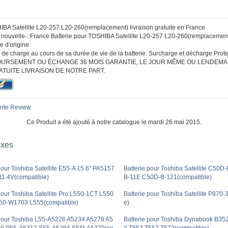
IBA Satellite L20-257 L20-260(remplacement) livraison gratuite en France
:: nouvelle-::France Batterie pour TOSHIBA Satellite L20-257 L20-260(remplaceme
ie d'origine
de charge au cours de sa durée de vie de la batterie. Surcharge et décharge Protec
URSEMENT OU ÉCHANGE 36 MOIS GARANTIE, LE JOUR MÊME OU LENDEMA
ATUITE LIVRAISON DE NOTRE PART.
ite Review
Ce Produit a été ajouté à notre catalogue le mardi 26 mai 2015.
exes
pour Toshiba Satellite E55-A 15.6" PA5157
Batterie pour Toshiba Satellite C50D
1.4V(compatible)
B-11E C50D-B-121(compatible)
pour Toshiba Satellite Pro L550-1CT L550
Batterie pour Toshiba Satellite P870
50-W1703 L555(compatible)
e)
 pour Toshiba L55-A5226 A5234 A5278 A5
Batterie pour Toshiba Dynabook B35