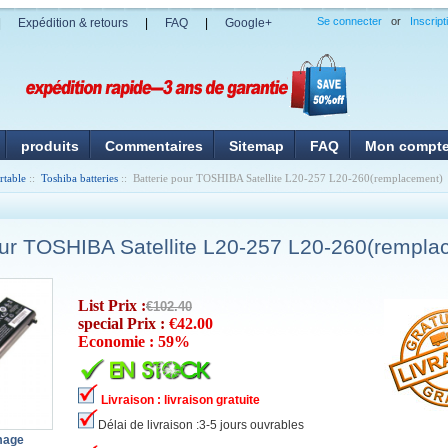
Se connecter
or
Inscript
|
Expédition & retours
|
FAQ
|
Google+
produits
Commentaires
Sitemap
FAQ
Mon compt
rtable
::
Toshiba batteries
:: Batterie pour TOSHIBA Satellite L20-257 L20-260(remplacement)
our TOSHIBA Satellite L20-257 L20-260(rempla
List Prix :
€102.40
special Prix :
€42.00
Economie : 59%
Livraison : livraison gratuite
Délai de livraison :3-5 jours ouvrables
image