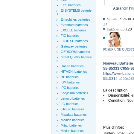
ECS batteries
Agrandir l’
EI SYSTEMS batterie
s
SPA381
Modèle :
Emachines batteries
17
Evesham batteries
20
Unités en stock
EXCELL batteries
FIC batteries
FUJITSU batteries
Gateway batteries
POSER UNE QUEST
GERICOM batteries
Great Quality batterie
s
Nouveau Batterie
Hasee batteries
55-S5333 C655-S5
HITACHI batteries
https://www.batteri
HP batteries
55s5312-c655s533
IBM batteries
IPC batteries
La description:
Kohjinsha batteries
Disponibilité:
en
Lenovo batteries
Condition:
Nou
LG batteries
LifeTec batteries
Maxdata batteries
Medion batteries
Mitac batteries
Plus d'infos:
Motion batteries
Battery Type: Li-io