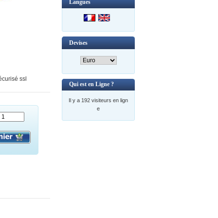
Langues
Devises
curisé ssl
Qui est en Ligne ?
Il y a 192 visiteurs en lign
e