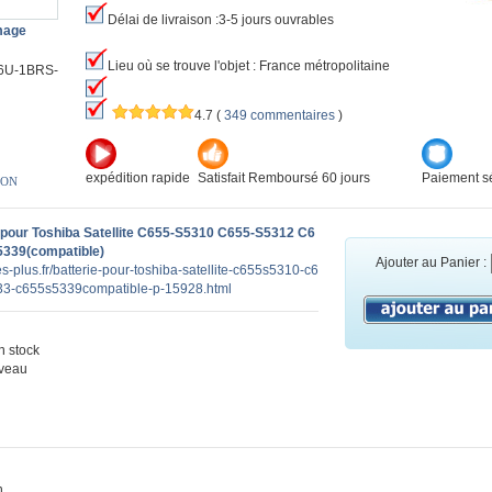
Délai de livraison :3-5 jours ouvrables
image
Lieu où se trouve l'objet : France métropolitaine
6U-1BRS-
4.7
(
349 commentaires
)
expédition rapide
Satisfait Remboursé 60 jours
Paiement sé
ION
 pour Toshiba Satellite C655-S5310 C655-S5312 C6
339(compatible)
Ajouter au Panier :
es-plus.fr/batterie-pour-toshiba-satellite-c655s5310-c6
3-c655s5339compatible-p-15928.html
 stock
veau
n