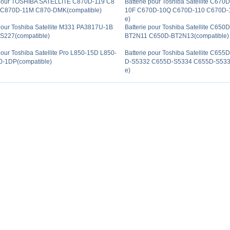
 pour TOSHIBA SATELLITE C870D-119 C8
Batterie pour Toshiba Satellite C67
 C870D-11M C870-DMK(compatible)
10F C670D-10Q C670D-110 C670D-1
e)
 pour Toshiba Satellite M331 PA3817U-1B
Batterie pour Toshiba Satellite C65
S227(compatible)
BT2N11 C650D-BT2N13(compatible)
pour Toshiba Satellite Pro L850-15D L850-
Batterie pour Toshiba Satellite C65
-1DP(compatible)
D-S5332 C655D-S5334 C655D-S5336
e)