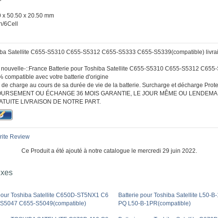
 x 50.50 x 20.50 mm
h/6Cell
hiba Satellite C655-S5310 C655-S5312 C655-S5333 C655-S5339(compatible) livrais
 :: nouvelle-::France Batterie pour Toshiba Satellite C655-S5310 C655-S5312 C6
 compatible avec votre batterie d'origine
de charge au cours de sa durée de vie de la batterie. Surcharge et décharge Protec
URSEMENT OU ÉCHANGE 36 MOIS GARANTIE, LE JOUR MÊME OU LENDEMA
ATUITE LIVRAISON DE NOTRE PART.
ite Review
Ce Produit a été ajouté à notre catalogue le mercredi 29 juin 2022.
exes
 pour Toshiba Satellite C650D-ST5NX1 C6
Batterie pour Toshiba Satellite L50-
S5047 C655-S5049(compatible)
PQ L50-B-1PR(compatible)