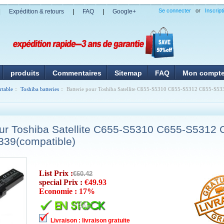
Se connecter
or
Inscript
|
Expédition & retours
|
FAQ
|
Google+
produits
Commentaires
Sitemap
FAQ
Mon compt
rtable
::
Toshiba batteries
:: Batterie pour Toshiba Satellite C655-S5310 C655-S5312 C655-S5
our Toshiba Satellite C655-S5310 C655-S5312
339(compatible)
List Prix :
€60.42
special Prix :
€49.93
Economie : 17%
Livraison : livraison gratuite