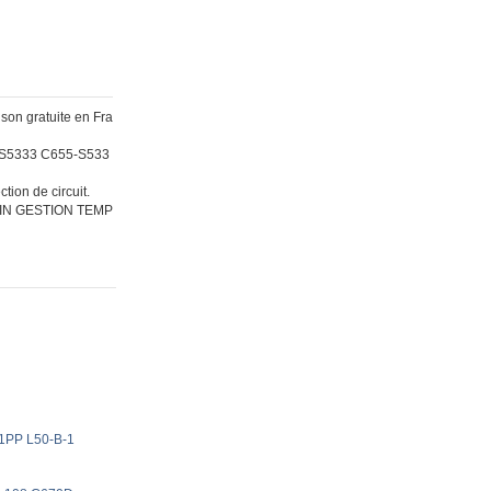
on gratuite en Fra
55-S5333 C655-S533
tion de circuit.
IN GESTION TEMP
B-1PP L50-B-1