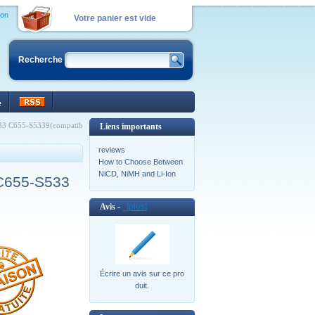
ion
Votre panier est vide
Recherche
e
333 C655-S5339(compatib
Liens importants
reviews
How to Choose Between
NiCD, NiMH and Li-Ion
 C655-S533
Avis -
[plus]
Écrire un avis sur ce pro
duit.