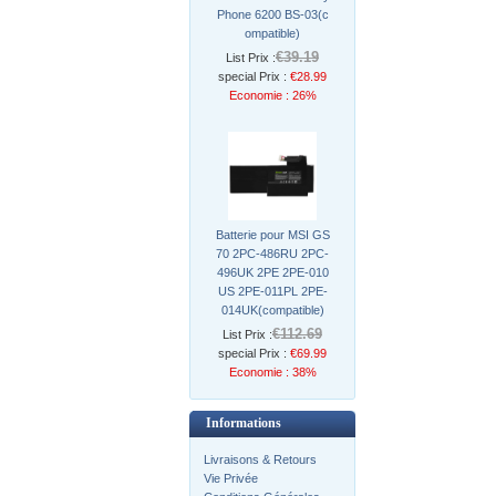
Phone 6200 BS-03(c
ompatible)
€39.19
List Prix :
special Prix :
€28.99
Economie : 26%
Batterie pour MSI GS
70 2PC-486RU 2PC-
496UK 2PE 2PE-010
US 2PE-011PL 2PE-
014UK(compatible)
€112.69
List Prix :
special Prix :
€69.99
Economie : 38%
Informations
Livraisons & Retours
Vie Privée