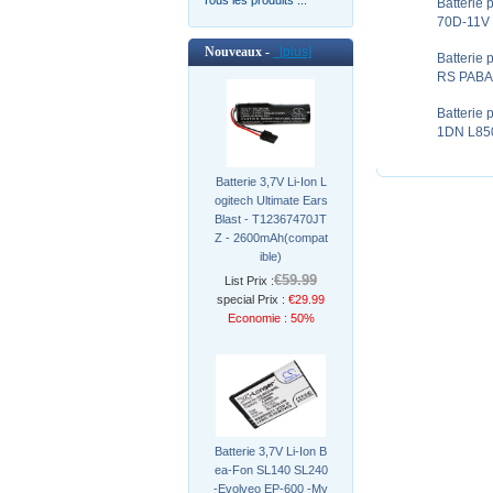
Batterie
70D-11V
Nouveaux -
[plus]
Batterie
RS PABA
Batterie 
1DN L850
Batterie 3,7V Li-Ion L
ogitech Ultimate Ears
Blast - T12367470JT
Z - 2600mAh(compat
ible)
€59.99
List Prix :
special Prix :
€29.99
Economie : 50%
Batterie 3,7V Li-Ion B
ea-Fon SL140 SL240
-Evolveo EP-600 -My