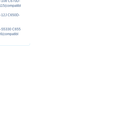
0D-108 C670D-
15(compatibl
0D-12J C650D-
5D-S5330 C655
(compatibl