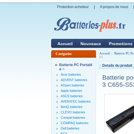
Protection acheteur
|
A propos de nous
Accueil
Nouveaux
Promotions
Accueil
::
Batterie PC Po
Catégories
le)
Batterie PC Portabl
Details du produit
e
->
Acer batteries
Batterie p
ADVENT batteries
3 C655-S5
AOpen batteries
Apple batteries
ASUS batteries
AVERATEC batteries
BenQ batteries
CLEVO batteries
Compal batteries
COMPAQ batteries
Dell batteries
ECS