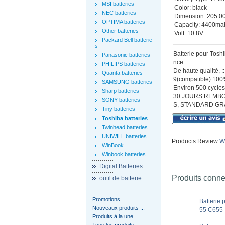
MSI batteries
Color: black
NEC batteries
Dimension: 205.00
OPTIMA batteries
Capacity: 4400ma
Other batteries
Volt: 10.8V
Packard Bell batterie
s
Batterie pour Tos
Panasonic batteries
nce
PHILIPS batteries
De haute qualité,
Quanta batteries
9(compatible) 100%
SAMSUNG batteries
Environ 500 cycles 
Sharp batteries
30 JOURS REMBO
SONY batteries
S, STANDARD GR
Tiny batteries
Toshiba batteries
Twinhead batteries
UNIWILL batteries
Products Review
Wr
WinBook
Winbook batteries
Digital Batteries
Produits conn
outil de batterie
Promotions ...
Batterie
Nouveaux produits ...
55 C655-
Produits à la une ...
Tous les produits ...