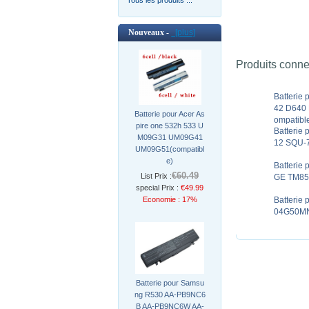
Nouveaux -
[plus]
Produits conn
Batterie
42 D640
Batterie pour Acer As
ompatibl
pire one 532h 533 U
Batterie
M09G31 UM09G41
12 SQU-7
UM09G51(compatibl
e)
Batterie
€60.49
List Prix :
GE TM85
special Prix :
€49.99
Economie : 17%
Batterie
04G50MN
Batterie pour Samsu
ng R530 AA-PB9NC6
B AA-PB9NC6W AA-