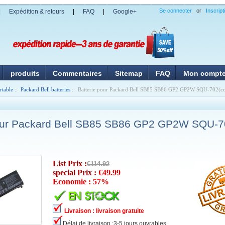
Se connecter
or
Inscript
|
Expédition & retours
|
FAQ
|
Google+
produits
Commentaires
Sitemap
FAQ
Mon compt
rtable
::
Packard Bell batteries
:: Batterie pour Packard Bell SB85 SB86 GP2 GP2W SQU-702(co
pour Packard Bell SB85 SB86 GP2 GP2W SQU-7
List Prix :
€114.92
special Prix :
€49.99
Economie : 57%
Livraison : livraison gratuite
Délai de livraison :3-5 jours ouvrables