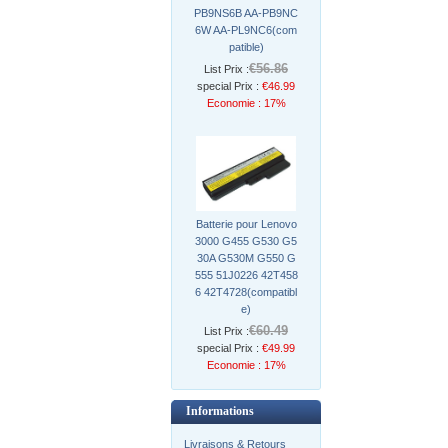
PB9NS6B AA-PB9NC
6W AA-PL9NC6(com
patible)
€56.86
List Prix :
special Prix :
€46.99
Economie : 17%
Batterie pour Lenovo
3000 G455 G530 G5
30A G530M G550 G
555 51J0226 42T458
6 42T4728(compatibl
e)
€60.49
List Prix :
special Prix :
€49.99
Economie : 17%
Informations
Livraisons & Retours