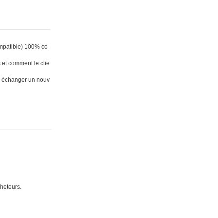
mpatible) 100% co
 et comment le clie
 en échanger un nouv
cheteurs.