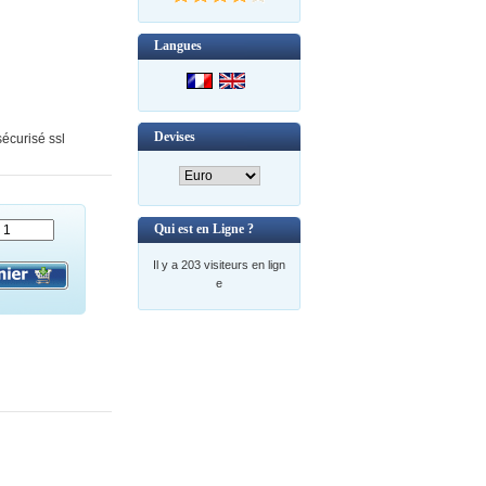
Langues
Devises
écurisé ssl
Qui est en Ligne ?
Il y a 203 visiteurs en lign
e