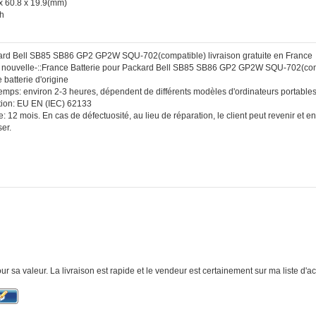
x 60.8 x 19.9(mm)
Ah
kard Bell SB85 SB86 GP2 GP2W SQU-702(compatible) livraison gratuite en France
 :: nouvelle-::France Batterie pour Packard Bell SB85 SB86 GP2 GP2W SQU-702(co
 batterie d'origine
temps: environ 2-3 heures, dépendent de différents modèles d'ordinateurs portables
ication: EU EN (IEC) 62133
: 12 mois. En cas de défectuosité, au lieu de réparation, le client peut revenir et
er.
ur sa valeur. La livraison est rapide et le vendeur est certainement sur ma liste d'a