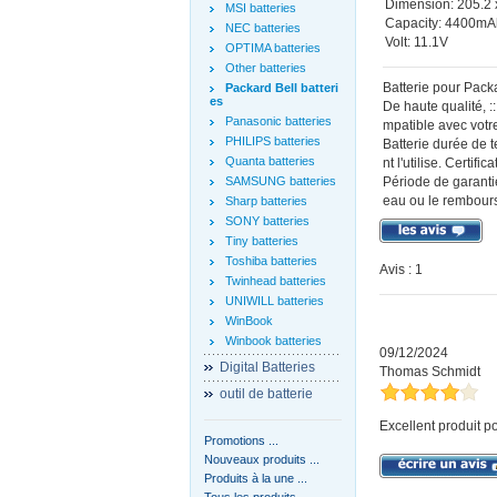
Dimension: 205.2 
MSI batteries
Capacity: 4400m
NEC batteries
Volt: 11.1V
OPTIMA batteries
Other batteries
Batterie pour Pac
Packard Bell batteri
es
De haute qualité,
Panasonic batteries
mpatible avec votre
PHILIPS batteries
Batterie durée de 
Quanta batteries
nt l'utilise. Certif
SAMSUNG batteries
Période de garantie
eau ou le rembours
Sharp batteries
SONY batteries
Tiny batteries
Toshiba batteries
Avis : 1
Twinhead batteries
UNIWILL batteries
WinBook
Winbook batteries
09/12/2024
Digital Batteries
Thomas Schmidt
outil de batterie
Excellent produit po
Promotions ...
Nouveaux produits ...
Produits à la une ...
Tous les produits ...