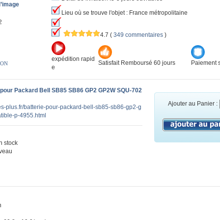
l’image
Lieu où se trouve l'objet : France métropolitaine
2
4.7
(
349 commentaires
)
expédition rapid
Satisfait Remboursé 60 jours
Paiement s
ION
e
 pour Packard Bell SB85 SB86 GP2 GP2W SQU-702
Ajouter au Panier :
ies-plus.fr/batterie-pour-packard-bell-sb85-sb86-gp2-g
ible-p-4955.html
 stock
veau
n