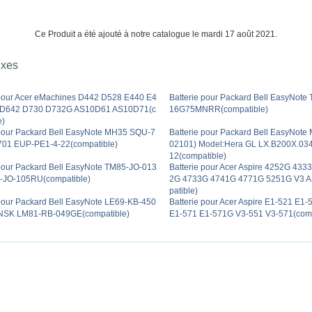
Ce Produit a été ajouté à notre catalogue le mardi 17 août 2021.
exes
 pour Acer eMachines D442 D528 E440 E4
Batterie pour Packard Bell EasyNot
 D642 D730 D732G AS10D61 AS10D71(c
16G75MNRR(compatible)
e)
 pour Packard Bell EasyNote MH35 SQU-7
Batterie pour Packard Bell EasyNo
01 EUP-PE1-4-22(compatible)
02101) Model:Hera GL LX.B200X.034
12(compatible)
 pour Packard Bell EasyNote TM85-JO-013
Batterie pour Acer Aspire 4252G 43
-JO-105RU(compatible)
2G 4733G 4741G 4771G 5251G V3 
patible)
 pour Packard Bell EasyNote LE69-KB-450
Batterie pour Acer Aspire E1-521 E1
SK LM81-RB-049GE(compatible)
E1-571 E1-571G V3-551 V3-571(comp