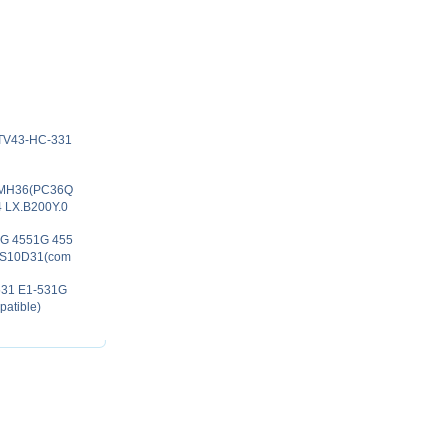
e TV43-HC-331
te MH36(PC36Q
 LX.B200Y.0
33G 4551G 455
AS10D31(com
-531 E1-531G
atible)