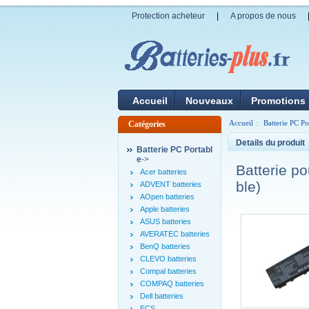
Protection acheteur
|
A propos de nous
Accueil
Nouveaux
Promotions
Accueil
::
Batterie PC Po
Catégories
Details du produit
Batterie PC Portabl
e
->
Batterie 
Acer batteries
ble)
ADVENT batteries
AOpen batteries
Apple batteries
ASUS batteries
AVERATEC batteries
BenQ batteries
CLEVO batteries
Compal batteries
COMPAQ batteries
Dell batteries
ECS