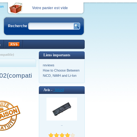
ion
Votre panier est vide
Recherche
e
mpatible)
Liens importants
reviews
How to Choose Between
02(compati
NiCD, NiMH and Li-Ion
Avis -
[plus]
..