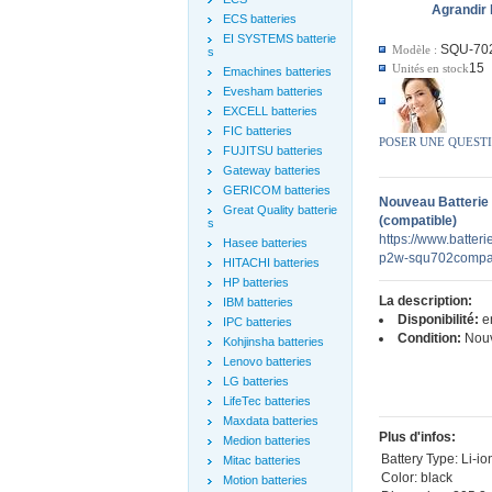
Agrandir 
ECS batteries
EI SYSTEMS batterie
SQU-70
Modèle :
s
15
Unités en stock
Emachines batteries
Evesham batteries
EXCELL batteries
FIC batteries
POSER UNE QUEST
FUJITSU batteries
Gateway batteries
GERICOM batteries
Nouveau Batterie
Great Quality batterie
(compatible)
s
https://www.batter
Hasee batteries
p2w-squ702compat
HITACHI batteries
HP batteries
La description:
IBM batteries
Disponibilité:
en
IPC batteries
Condition:
Nou
Kohjinsha batteries
Lenovo batteries
LG batteries
LifeTec batteries
Maxdata batteries
Plus d'infos:
Medion batteries
Battery Type: Li-io
Mitac batteries
Color: black
Motion batteries