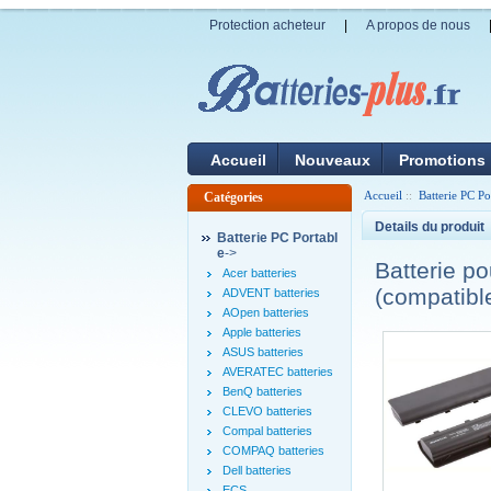
Protection acheteur
|
A propos de nous
Accueil
Nouveaux
Promotions
Accueil
::
Batterie PC Po
Catégories
Details du produit
Batterie PC Portabl
e
->
Batterie 
Acer batteries
(compatibl
ADVENT batteries
AOpen batteries
Apple batteries
ASUS batteries
AVERATEC batteries
BenQ batteries
CLEVO batteries
Compal batteries
COMPAQ batteries
Dell batteries
ECS