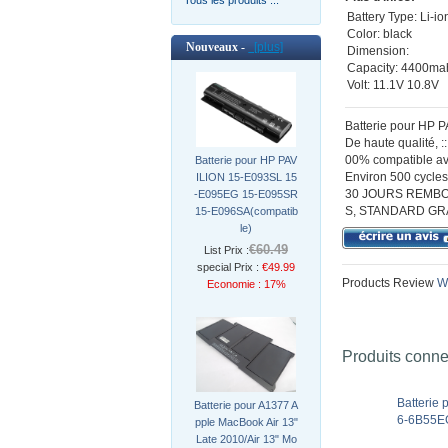
Battery Type: Li-io
Color: black
Nouveaux -
[plus]
Dimension:
Capacity: 4400ma
Volt: 11.1V 10.8V
Batterie pour HP 
De haute qualité,
00% compatible ave
Batterie pour HP PAV
Environ 500 cycles 
ILION 15-E093SL 15
30 JOURS REMBO
-E095EG 15-E095SR
S, STANDARD GR
15-E096SA(compatib
le)
€60.49
List Prix :
special Prix :
€49.99
Products Review
Wr
Economie : 17%
Produits conn
Batterie
Batterie pour A1377 A
6-6B55E
pple MacBook Air 13"
Late 2010/Air 13" Mo