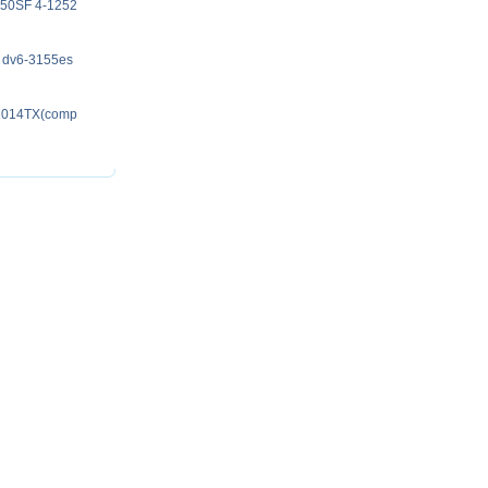
250SF 4-1252
s dv6-3155es
-1014TX(comp