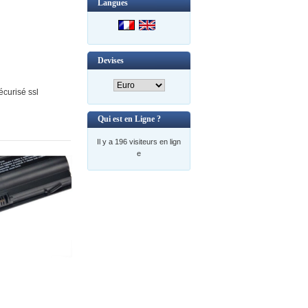
Langues
Devises
curisé ssl
Qui est en Ligne ?
Il y a 196 visiteurs en lign
e