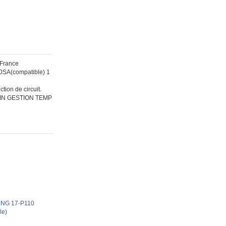
 France
0SA(compatible) 1
tion de circuit.
IN GESTION TEMP
0NG 17-P110
le)