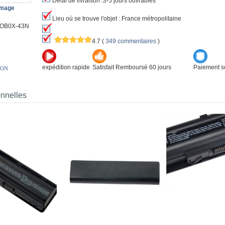
Délai de livraison :3-5 jours ouvrables
image
Lieu où se trouve l'objet : France métropolitaine
OB0X-43N
4.7
(
349 commentaires
)
expédition rapide
Satisfait Remboursé 60 jours
Paiement sé
ION
onnelles