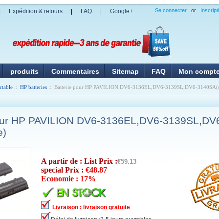
Se connecter
or
Inscript
|
Expédition & retours
|
FAQ
|
Google+
produits
Commentaires
Sitemap
FAQ
Mon compt
rtable
::
HP batteries
:: Batterie pour HP PAVILION DV6-3136EL,DV6-3139SL,DV6-3140SA(c
pour HP PAVILION DV6-3136EL,DV6-3139SL,D
e)
A partir de : List Prix :
€59.13
special Prix :
€48.87
Economie : 17%
Livraison : livraison gratuite