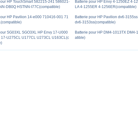
 pour HP TouchSmart 582215-241 586021-
Batterie pour HP Envy 4-1250EZ 4-1
NN-DB0Q HSTNN-I77C(compatible)
LA 4-1255ER 4-1256ER(compatible)
 pour HP Pavilion 14-e000 710416-001 71
Batterie pour HP Pavilion dv6-3155s
(compatible)
dv6-3153ss(compatible)
 pour SG03XL SGO3XL HP Envy 17-U000
Batterie pour HP DM4-1013TX DM4
 17-U275CL U177CL U273CL U163CL(c
atible)
e)