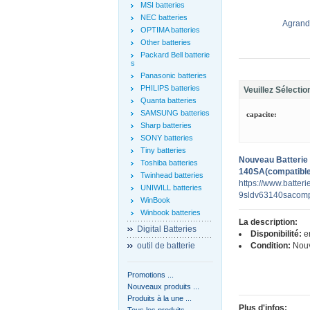
MSI batteries
NEC batteries
Agrandi
OPTIMA batteries
Other batteries
Packard Bell batterie
s
Panasonic batteries
PHILIPS batteries
Veuillez Sélectio
Quanta batteries
SAMSUNG batteries
capacite:
Sharp batteries
SONY batteries
Tiny batteries
Nouveau Batterie
Toshiba batteries
140SA(compatible
Twinhead batteries
https://www.batter
UNIWILL batteries
9sldv63140sacomp
WinBook
Winbook batteries
La description:
Digital Batteries
Disponibilité:
en
outil de batterie
Condition:
Nou
Promotions ...
Nouveaux produits ...
Produits à la une ...
Plus d'infos:
Tous les produits ...