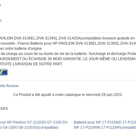
n
h
PAVILION DV6-3136EL,DV6-3139SL,DV6-3140SA(compatible) livraison gratuite en
 :: nouvelle-::France Batterie pour HP PAVILION DV6-3136EL,DV6-3139SL,DV6-314
c votre batterie d'origine
de charge au cours de sa durée de vie de la batterie. Surcharge et décharge Protec
URSEMENT OU ÉCHANGE 36 MOIS GARANTIE, LE JOUR MÊME OU LENDEMA
ATUITE LIVRAISON DE NOTRE PART.
ite Review
Ce Produit a été ajouté à notre catalogue le mercredi 29 juin 2022.
exes
 pour HP Pavilion G7-1116SG G7-2100 DV
Batterie pour HP 17-P110ND 17-P11
G G4-1000 G6-1105SG(compatible)
NR 17-P110NW 17-P111NF(compatib