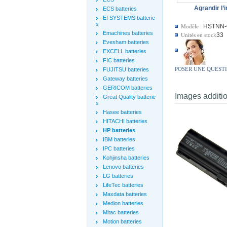
Agrandir l’
ECS batteries
EI SYSTEMS batterie
s
HSTNN-
Modèle :
Emachines batteries
33
Unités en stock
Evesham batteries
EXCELL batteries
FIC batteries
POSER UNE QUEST
FUJITSU batteries
Gateway batteries
GERICOM batteries
Images additi
Great Quality batterie
s
Hasee batteries
HITACHI batteries
HP batteries
IBM batteries
IPC batteries
Kohjinsha batteries
Lenovo batteries
LG batteries
LifeTec batteries
Maxdata batteries
Medion batteries
Mitac batteries
Motion batteries