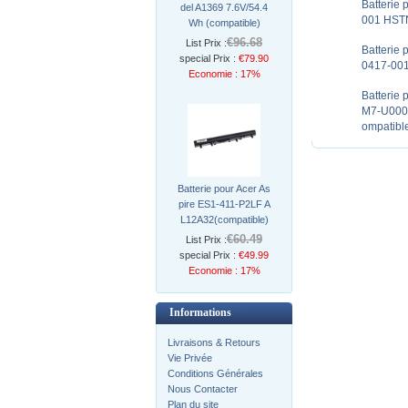
Batterie
del A1369 7.6V/54.4
001 HST
Wh (compatible)
€96.68
List Prix :
Batterie
special Prix :
€79.90
0417-001
Economie : 17%
Batterie
M7-U000
ompatibl
Batterie pour Acer As
pire ES1-411-P2LF A
L12A32(compatible)
€60.49
List Prix :
special Prix :
€49.99
Economie : 17%
Informations
Livraisons & Retours
Vie Privée
Conditions Générales
Nous Contacter
Plan du site