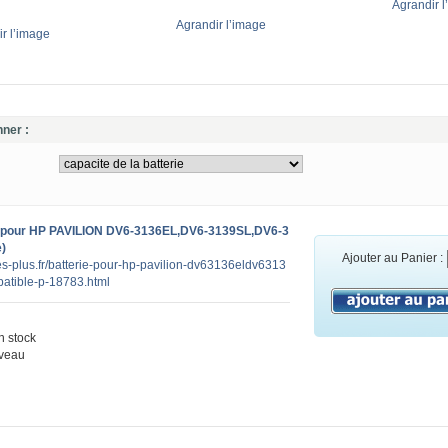
Agrandir l
Agrandir l’image
r l’image
nner :
 pour HP PAVILION DV6-3136EL,DV6-3139SL,DV6-3
)
Ajouter au Panier :
ies-plus.fr/batterie-pour-hp-pavilion-dv63136eldv6313
atible-p-18783.html
 stock
veau