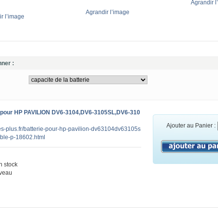
Agrandir l
Agrandir l’image
r l’image
nner :
 pour HP PAVILION DV6-3104,DV6-3105SL,DV6-310
Ajouter au Panier :
ies-plus.fr/batterie-pour-hp-pavilion-dv63104dv63105s
ble-p-18602.html
 stock
veau