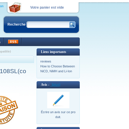
ion
Votre panier est vide
Recherche
e
atible)
Liens importants
reviews
How to Choose Between
3108SL(co
NiCD, NiMH and Li-Ion
Avis -
[plus]
Écrire un avis sur ce pro
duit.