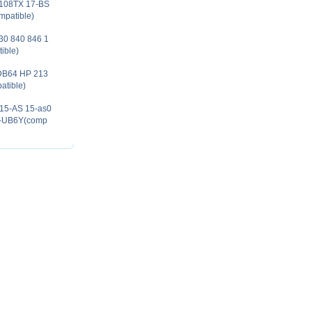
S108TX 17-BS
patible)
30 840 846 1
ible)
DB64 HP 213
tible)
 15-AS 15-as0
-UB6Y(comp