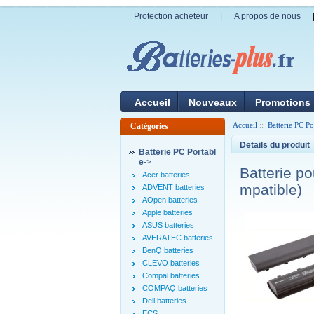
Protection acheteur
|
A propos de nous
Accueil
Nouveaux
Promotions
Accueil
::
Batterie PC Po
Catégories
Details du produit
Batterie PC Portabl
e
->
Batterie 
Acer batteries
mpatible)
ADVENT batteries
AOpen batteries
Apple batteries
ASUS batteries
AVERATEC batteries
BenQ batteries
CLEVO batteries
Compal batteries
COMPAQ batteries
Dell batteries
ECS