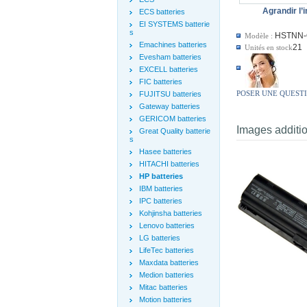
Agrandir l’
ECS batteries
EI SYSTEMS batterie
s
HSTNN-
Modèle :
Emachines batteries
21
Unités en stock
Evesham batteries
EXCELL batteries
FIC batteries
POSER UNE QUEST
FUJITSU batteries
Gateway batteries
GERICOM batteries
Images additi
Great Quality batterie
s
Hasee batteries
HITACHI batteries
HP batteries
IBM batteries
IPC batteries
Kohjinsha batteries
Lenovo batteries
LG batteries
LifeTec batteries
Maxdata batteries
Medion batteries
Mitac batteries
Motion batteries