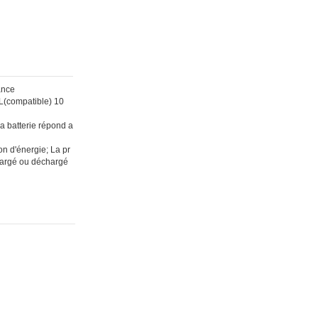
ance
L(compatible) 10
la batterie répond a
n d'énergie; La pr
 chargé ou déchargé