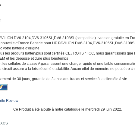
n
h
PAVILION DV6-3104,DV6-3105SL,DV6-3108SL(compatible) livraison gratuite en Fr
 :: nouvelle-::France Batterie pour HP PAVILION DV6-3104,DV6-3105SL,DV6-3108S
 votre batterie d'origine
Tous les produits batteryplus sont certifiés CE / ROHS / FCC, nous garantissons que 
OEM et les dépasse et dure plus longtemps
 les cellules de classe A garantissent une charge rapide et une faible consommatio
u circuit assure à la fois sécurité et stabilité. Aucun effet de mémoire ne peut être
ment de 30 jours, garantie de 3 ans sans tracas et service à la clientèle à vie
ite Review
Ce Produit a été ajouté à notre catalogue le mercredi 29 juin 2022.
exes