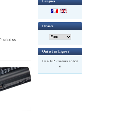
Langues
Devises
curisé ssl
Qui est en Ligne ?
Il y a 167 visiteurs en lign
e