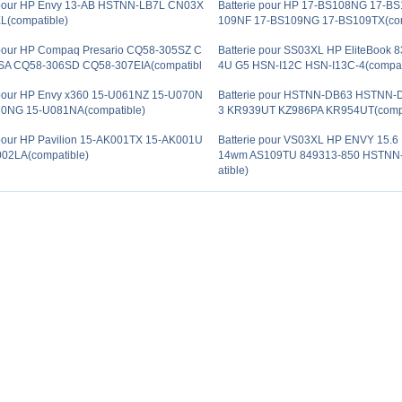
 pour HP Envy 13-AB HSTNN-LB7L CN03X
Batterie pour HP 17-BS108NG 17-B
(compatible)
109NF 17-BS109NG 17-BS109TX(com
 pour HP Compaq Presario CQ58-305SZ C
Batterie pour SS03XL HP EliteBook 8
SA CQ58-306SD CQ58-307EIA(compatibl
4U G5 HSN-I12C HSN-I13C-4(compat
 pour HP Envy x360 15-U061NZ 15-U070N
Batterie pour HSTNN-DB63 HSTNN-
70NG 15-U081NA(compatible)
3 KR939UT KZ986PA KR954UT(compa
 pour HP Pavilion 15-AK001TX 15-AK001U
Batterie pour VS03XL HP ENVY 15.6
02LA(compatible)
14wm AS109TU 849313-850 HSTNN
atible)