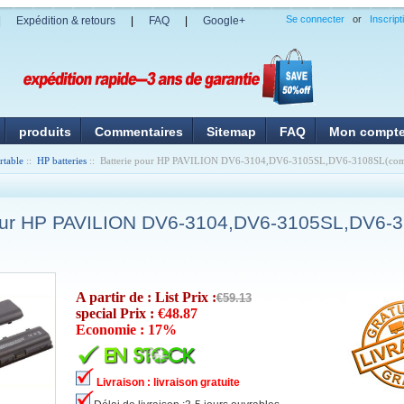
Se connecter
or
Inscript
|
Expédition & retours
|
FAQ
|
Google+
produits
Commentaires
Sitemap
FAQ
Mon compt
rtable
::
HP batteries
:: Batterie pour HP PAVILION DV6-3104,DV6-3105SL,DV6-3108SL(comp
pour HP PAVILION DV6-3104,DV6-3105SL,DV6-
A partir de : List Prix :
€59.13
special Prix :
€48.87
Economie : 17%
Livraison : livraison gratuite