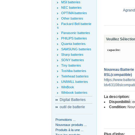
MSI batteries
NEC batteries
Agrandi
OPTIMA batteries
Other batteries
Packard Bell batterie
s
Panasonic batteries
PHILIPS batteries
Veuillez Sélectio
Quanta batteries
SAMSUNG batteries
capacite:
Sharp batteries
SONY batteries
Tiny batteries
Nouveau Batterie
Toshiba batteries
8SL(compatible)
Twinhead batteries
https://www.batter
UNIWILL batteries
ldv63108slcompati
WinBook
Winbook batteries
La description:
Digital Batteries
Disponibilité:
en
outil de batterie
Condition:
Nou
Promotions ...
Nouveaux produits ...
Produits à la une ...
Plus d'infos:
Tous les produits ...