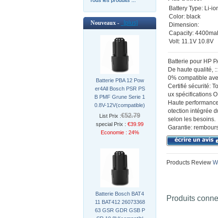
Battery Type: Li-io
Color: black
Nouveaux -
[plus]
Dimension:
Capacity: 4400ma
Volt: 11.1V 10.8V
Batterie pour HP 
De haute qualité,
0% compatible avec
Batterie PBA 12 Pow
Certifié sécurité: 
er4All Bosch PSR PS
ux spécifications 
B PMF Grune Serie 1
Haute performance:
0.8V-12V(compatible)
otection intégrée d
€52.79
List Prix :
selon les besoins.
special Prix :
€39.99
Garantie: rembourse
Economie : 24%
Products Review
Wr
Batterie Bosch BAT4
Produits conn
11 BAT412 26073368
63 GSR GDR GSB P