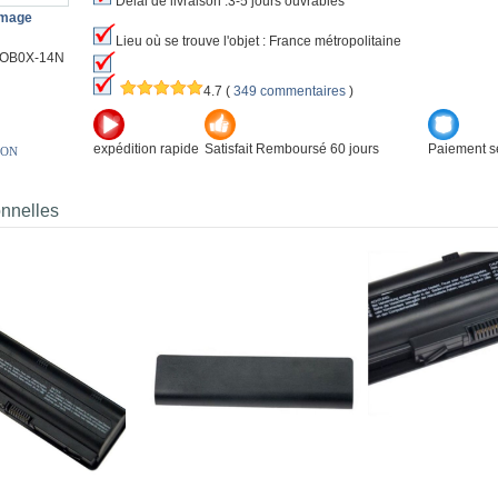
Délai de livraison :3-5 jours ouvrables
image
Lieu où se trouve l'objet : France métropolitaine
OB0X-14N
4.7
(
349 commentaires
)
expédition rapide
Satisfait Remboursé 60 jours
Paiement sé
ION
onnelles