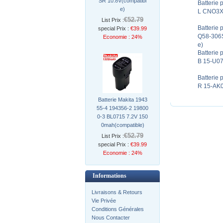
SR 10.8V(compatibl
Batterie
e)
L CNO3XL
€52.79
List Prix :
Batterie
special Prix :
€39.99
Q58-306
Economie : 24%
e)
Batterie
B 15-U0
Batterie
R 15-AK0
Batterie Makita 1943
55-4 194356-2 19800
0-3 BL0715 7.2V 150
0mah(compatible)
€52.79
List Prix :
special Prix :
€39.99
Economie : 24%
Informations
Livraisons & Retours
Vie Privée
Conditions Générales
Nous Contacter