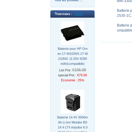
dv6-3300
Batterie
Nouveaux -
[plus]
2535-1C1
Batterie
ompatibl
Batterie pour HP Om
en 17-W102NS 17-W
210NG 11.55V 8290
mAh(compatible)
€106.08
List Prix :
special Prix :
€79.99
Economie : 25%
Batterie 14.4V 3000m
Ah Li-Ion Metabo BS
14.4 LTX impulse 6.0