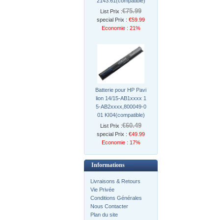
2143.61(compatible)
€75.99
List Prix :
special Prix :
€59.99
Economie : 21%
Batterie pour HP Pavi
lion 14/15-AB1xxxx 1
5-AB2xxxx,800049-0
01 KI04(compatible)
€60.49
List Prix :
special Prix :
€49.99
Economie : 17%
Informations
Livraisons & Retours
Vie Privée
Conditions Générales
Nous Contacter
Plan du site