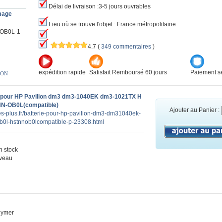
Délai de livraison :3-5 jours ouvrables
image
Lieu où se trouve l'objet : France métropolitaine
OB0L-1
4.7
(
349 commentaires
)
expédition rapide
Satisfait Remboursé 60 jours
Paiement sé
ION
 pour HP Pavilion dm3 dm3-1040EK dm3-1021TX H
N-OB0L(compatible)
Ajouter au Panier :
ies-plus.fr/batterie-pour-hp-pavilion-dm3-dm31040ek-
0l-hstnnob0lcompatible-p-23308.html
 stock
veau
olymer