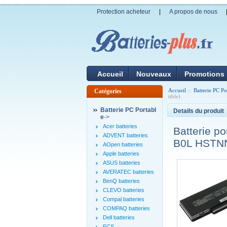
Protection acheteur
|
A propos de nous
Accueil
Nouveaux
Promotions
Accueil
::
Batterie PC Po
Catégories
tible)
Batterie PC Portabl
Details du produit
e
->
Acer batteries
Batterie 
ADVENT batteries
B0L HSTNN
AOpen batteries
Apple batteries
ASUS batteries
AVERATEC batteries
BenQ batteries
CLEVO batteries
Compal batteries
COMPAQ batteries
Dell batteries
ECS