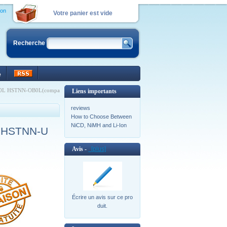
ion
Votre panier est vide
Recherche
e
UB0L HSTNN-OB0L(compa
Liens importants
reviews
How to Choose Between
NiCD, NiMH and Li-Ion
X HSTNN-U
Avis -
[plus]
Écrire un avis sur ce pro
duit.