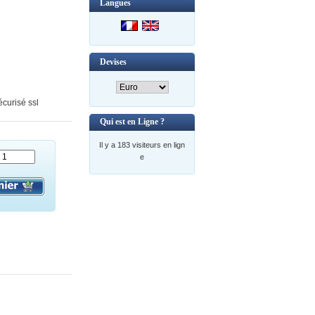
Langues
Devises
curisé ssl
Qui est en Ligne ?
Il y a 183 visiteurs en lign
e