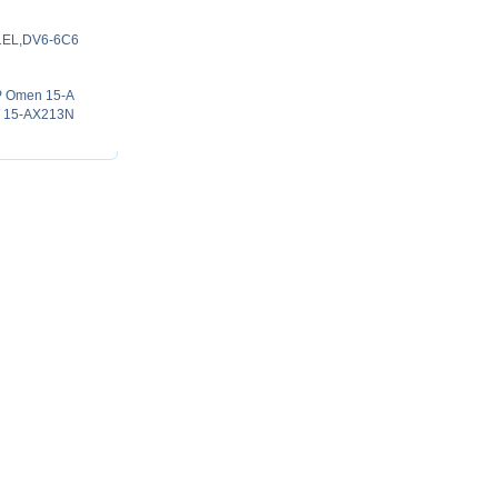
61EL,DV6-6C6
P Omen 15-A
 15-AX213N