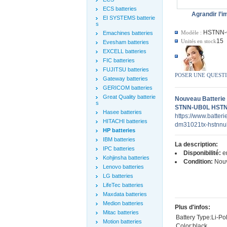
ECS batteries
Agrandir l’
EI SYSTEMS batterie
s
HSTNN-
Modèle :
Emachines batteries
15
Unités en stock
Evesham batteries
EXCELL batteries
FIC batteries
FUJITSU batteries
POSER UNE QUEST
Gateway batteries
GERICOM batteries
Great Quality batterie
Nouveau Batterie
s
STNN-UB0L HSTN
Hasee batteries
https://www.batter
HITACHI batteries
dm31021tx-hstnnub
HP batteries
IBM batteries
La description:
IPC batteries
Disponibilité:
en
Kohjinsha batteries
Condition:
Nou
Lenovo batteries
LG batteries
LifeTec batteries
Maxdata batteries
Medion batteries
Plus d'infos:
Mitac batteries
Battery Type:Li-P
Motion batteries
Color:black