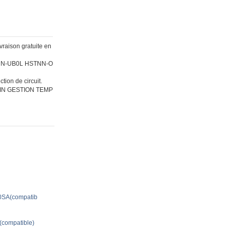
aison gratuite en
HSTNN-UB0L HSTNN-O
tion de circuit.
IN GESTION TEMP
0SA(compatib
(compatible)