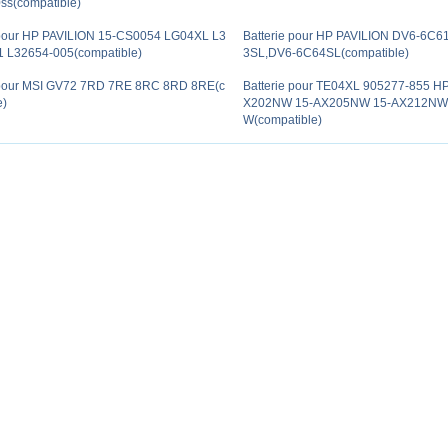
ss(compatible)
 pour HP PAVILION 15-CS0054 LG04XL L3
Batterie pour HP PAVILION DV6-6C
 L32654-005(compatible)
3SL,DV6-6C64SL(compatible)
 pour MSI GV72 7RD 7RE 8RC 8RD 8RE(c
Batterie pour TE04XL 905277-855 H
e)
X202NW 15-AX205NW 15-AX212NW
W(compatible)