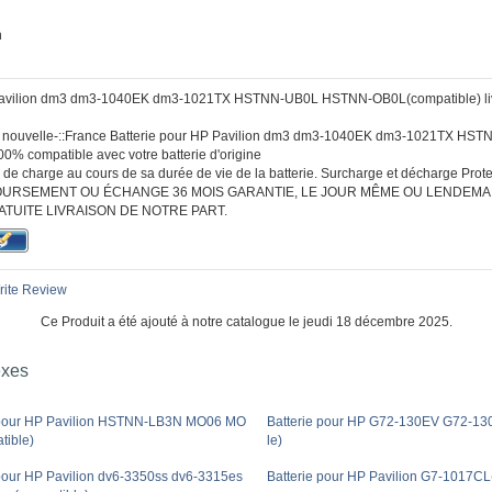
h
 Pavilion dm3 dm3-1040EK dm3-1021TX HSTNN-UB0L HSTNN-OB0L(compatible) livr
 :: nouvelle-::France Batterie pour HP Pavilion dm3 dm3-1040EK dm3-1021TX 
0% compatible avec votre batterie d'origine
de charge au cours de sa durée de vie de la batterie. Surcharge et décharge Protec
URSEMENT OU ÉCHANGE 36 MOIS GARANTIE, LE JOUR MÊME OU LENDEMA
ATUITE LIVRAISON DE NOTRE PART.
ite Review
Ce Produit a été ajouté à notre catalogue le jeudi 18 décembre 2025.
exes
 pour HP Pavilion HSTNN-LB3N MO06 MO
Batterie pour HP G72-130EV G72-13
tible)
le)
 pour HP Pavilion dv6-3350ss dv6-3315es
Batterie pour HP Pavilion G7-1017CL