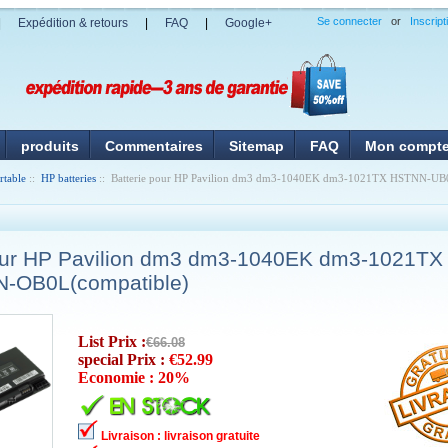
Se connecter
or
Inscript
|
Expédition & retours
|
FAQ
|
Google+
produits
Commentaires
Sitemap
FAQ
Mon compt
rtable
::
HP batteries
:: Batterie pour HP Pavilion dm3 dm3-1040EK dm3-1021TX HSTNN-
pour HP Pavilion dm3 dm3-1040EK dm3-1021T
-OB0L(compatible)
List Prix :
€66.08
special Prix :
€52.99
Economie : 20%
Livraison : livraison gratuite