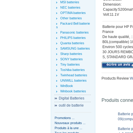
MSI batteries
Dimension:
NEC batteries
Capacity:5200ma
OPTIMA batteries
Volt:11.1V
Other batteries
Packard Bell batterie
Batterie pour HP
s
France
Panasonic batteries
De haute qualité,
PHILIPS batteries
B0L(compatible) 10
Quanta batteries
Environ 500 cycles 
SAMSUNG batteries
30 JOURS REMBO
Sharp batteries
S, STANDARD GR
SONY batteries
Tiny batteries
Toshiba batteries
Twinhead batteries
Products Review
Wr
UNIWILL batteries
WinBook
Winbook batteries
Digital Batteries
Produits conn
outil de batterie
Batterie
Promotions ...
09(compa
Nouveaux produits ...
Produits à la une ...
Batterie
Tous les produits ...