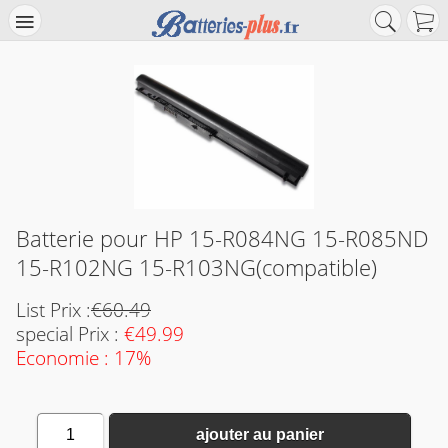
Batterie pour HP 15-R084NG 15-R085ND
15-R102NG 15-R103NG(compatible)
List Prix :
€60.49
special Prix :
€49.99
Economie : 17%
1
ajouter au panier