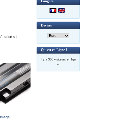
Langues
Devises
écurisé ssl
Qui est en Ligne ?
Il y a 308 visiteurs en lign
e
’image