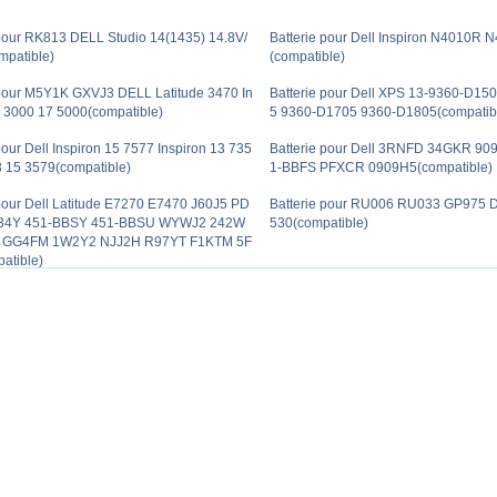
 pour RK813 DELL Studio 14(1435) 14.8V/
Batterie pour Dell Inspiron N4010R
patible)
(compatible)
 pour M5Y1K GXVJ3 DELL Latitude 3470 In
Batterie pour Dell XPS 13-9360-D15
4 3000 17 5000(compatible)
5 9360-D1705 9360-D1805(compatib
pour Dell Inspiron 15 7577 Inspiron 13 735
Batterie pour Dell 3RNFD 34GKR 90
3 15 3579(compatible)
1-BBFS PFXCR 0909H5(compatible)
 pour Dell Latitude E7270 E7470 J60J5 PD
Batterie pour RU006 RU033 GP975
4Y 451-BBSY 451-BBSU WYWJ2 242W
530(compatible)
 GG4FM 1W2Y2 NJJ2H R97YT F1KTM 5F
atible)