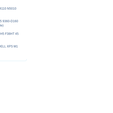
 N4110 N5010
05 9360-D160
le)
9H5 F38HT 45
 DELL XPS M1