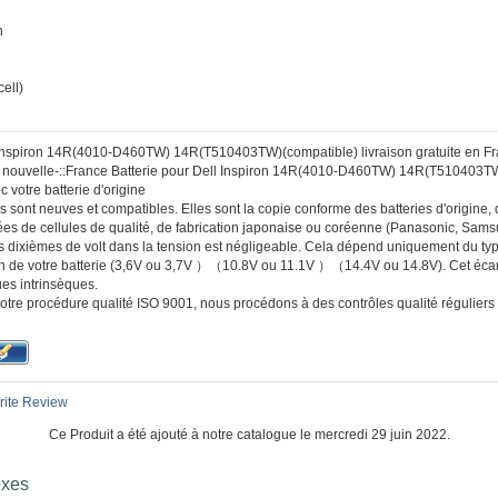
n
ell)
l Inspiron 14R(4010-D460TW) 14R(T510403TW)(compatible) livraison gratuite en F
:: nouvelle-::France Batterie pour Dell Inspiron 14R(4010-D460TW) 14R(T510403T
 votre batterie d'origine
s sont neuves et compatibles. Elles sont la copie conforme des batteries d'origine, d
es de cellules de qualité, de fabrication japonaise ou coréenne (Panasonic, Sam
s dixièmes de volt dans la tension est négligeable. Cela dépend uniquement du type
ion de votre batterie (3,6V ou 3,7V ）（10.8V ou 11.1V ）（14.4V ou 14.8V). Cet écar
ues intrinsèques.
otre procédure qualité ISO 9001, nous procédons à des contrôles qualité réguliers
ite Review
Ce Produit a été ajouté à notre catalogue le mercredi 29 juin 2022.
exes