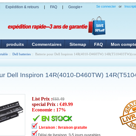
Se connecter
or
Inscript
|
Expédition & retours
|
FAQ
|
Google+
produits
Commentaires
Sitemap
FAQ
Mon compt
rtable
::
Dell batteries
:: Batterie pour Dell Inspiron 14R(4010-D460TW) 14R(T510403TW)(com
our Dell Inspiron 14R(4010-D460TW) 14R(T51
List Prix :
€60.49
special Prix :
€49.99
Economie : 17%
Livraison : livraison gratuite
Délai de livraison :3-5 jours ouvrables