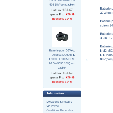
E9098 DW9098 DE9
503 18V(compatible)
Batterie
€64.67
List Prix :
37Wh(com
special Prix :
€48.99
Economie : 24%
Batterie
spiron 1
Batterie 
3 2in1 G
Batterie
Batterie pour DEWAL
NM2 MC3
T DE9503 DC9096 D
D R1V85
E9039 DE9095 DE90
08V(comp
96 DW9095 18V(com
patible)
€64.67
List Prix :
special Prix :
€48.99
Economie : 24%
Informations
Livraisons & Retours
Vie Privée
Conditions Générales