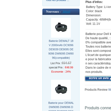
Plus d'infos:
Battery Type: Li-io
Color: black
Nouveaux -
[plus]
Dimension:
Capacity: 48WH(6c
Volt: 11.1V
Batterie pour Del
De haute qualité, 
Batterie DEWALT 18
0% compatible avec
V 2000mAh DC9096
Toutes nos batterie
DE9039 DE9095 DE
Elles sont composé
9096 DW9095 DW90
L'écart de quelque
96(compatible)
e pour la fabricat
€64.67
List Prix :
n ses caractéristiq
special Prix :
€48.99
Dans le cadre de n
Economie : 24%
nos produits.
Products Review
Wr
Batterie pour DEWAL
DW9095 DW9096 D
Produits conn