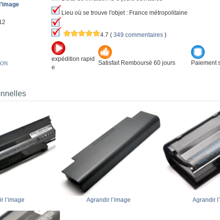
l’image
Lieu où se trouve l'objet : France métropolitaine
12
4.7
(
349 commentaires
)
expédition rapid
Satisfait Remboursé 60 jours
Paiement s
ION
e
onnelles
r l’image
Agrandir l’image
Agrandir l