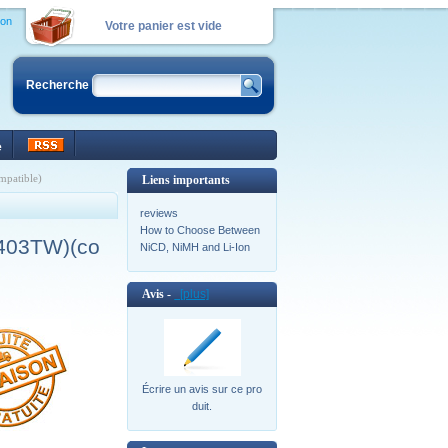
ion
Votre panier est vide
Recherche
e
patible)
Liens importants
reviews
How to Choose Between
0403TW)(co
NiCD, NiMH and Li-Ion
Avis -
[plus]
Écrire un avis sur ce pro
duit.