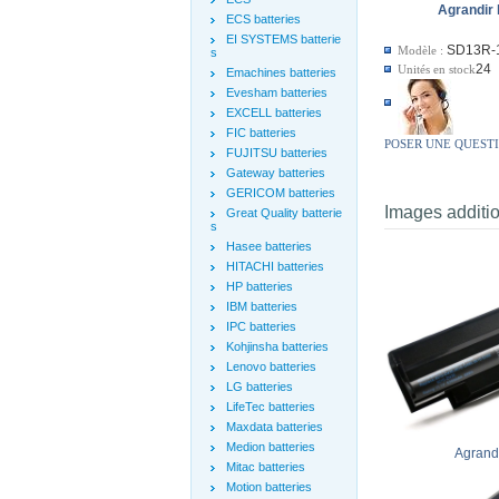
Agrandir 
ECS batteries
EI SYSTEMS batterie
SD13R-
Modèle :
s
24
Unités en stock
Emachines batteries
Evesham batteries
EXCELL batteries
FIC batteries
POSER UNE QUEST
FUJITSU batteries
Gateway batteries
GERICOM batteries
Images additi
Great Quality batterie
s
Hasee batteries
HITACHI batteries
HP batteries
IBM batteries
IPC batteries
Kohjinsha batteries
Lenovo batteries
LG batteries
LifeTec batteries
Maxdata batteries
Medion batteries
Agrandi
Mitac batteries
Motion batteries