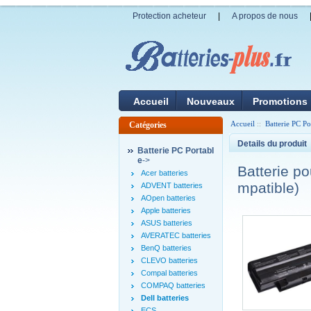
Protection acheteur
|
A propos de nous
Accueil
Nouveaux
Promotions
Accueil
::
Batterie PC Po
Catégories
Details du produit
Batterie PC Portabl
e
->
Batterie p
Acer batteries
mpatible)
ADVENT batteries
AOpen batteries
Apple batteries
ASUS batteries
AVERATEC batteries
BenQ batteries
CLEVO batteries
Compal batteries
COMPAQ batteries
Dell batteries
ECS