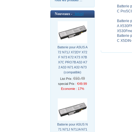
Batterie
C Pro5CQ
Nouveaux -
[plus]
Batterie
A X530F
X530Fmee
Batterie
C X5DIN
Batterie pour ASUS A
72 N71J X72DY X72
F N73 K72 K73 X7B
X7C PRO7B A32-K7
2 A32-N71 A32-N73
(compatible)
€60.49
List Prix :
special Prix :
€49.99
Economie : 17%
Batterie pour ASUS N
71 N71J N71JA N71