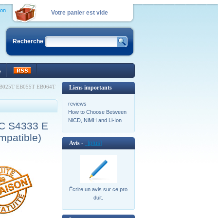
ion
Votre panier est vide
Recherche
e
 EB025T EB055T EB064T
Liens importants
reviews
How to Choose Between
NiCD, NiMH and Li-Ion
LC S4333 E
patible)
Avis -
[plus]
Écrire un avis sur ce pro
duit.