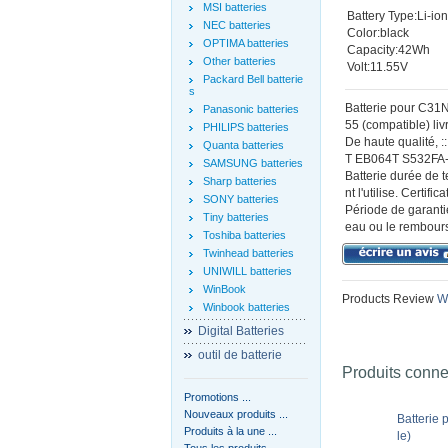
MSI batteries
Battery Type:Li-io
NEC batteries
Color:black
OPTIMA batteries
Capacity:42Wh
Other batteries
Volt:11.55V
Packard Bell batterie
s
Batterie pour C
Panasonic batteries
55 (compatible) liv
PHILIPS batteries
De haute qualité,
Quanta batteries
T EB064T S532FA-D
SAMSUNG batteries
Batterie durée de 
Sharp batteries
nt l'utilise. Certif
SONY batteries
Période de garantie
Tiny batteries
eau ou le rembours
Toshiba batteries
Twinhead batteries
UNIWILL batteries
WinBook
Products Review
Wr
Winbook batteries
Digital Batteries
outil de batterie
Produits conn
Promotions ...
Nouveaux produits ...
Batterie
Produits à la une ...
le)
Tous les produits ...