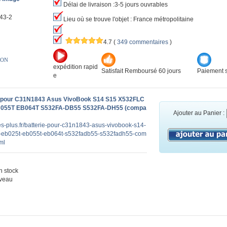
Délai de livraison :3-5 jours ouvrables
43-2
Lieu où se trouve l'objet : France métropolitaine
4.7
(
349 commentaires
)
ION
expédition rapid
Satisfait Remboursé 60 jours
Paiement s
e
e pour C31N1843 Asus VivoBook S14 S15 X532FLC
B055T EB064T S532FA-DB55 S532FA-DH55 (compa
Ajouter au Panier :
ies-plus.fr/batterie-pour-c31n1843-asus-vivobook-s14-
3-eb025t-eb055t-eb064t-s532fadb55-s532fadh55-com
ml
 stock
veau