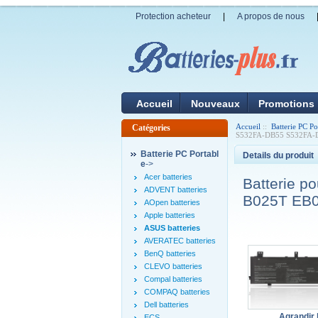
Protection acheteur
|
A propos de nous
Accueil
Nouveaux
Promotions
Accueil
::
Batterie PC Po
Catégories
S532FA-DB55 S532FA-D
Batterie PC Portabl
Details du produit
e
->
Acer batteries
Batterie 
ADVENT batteries
B025T EB0
AOpen batteries
Apple batteries
ASUS batteries
AVERATEC batteries
BenQ batteries
CLEVO batteries
Compal batteries
COMPAQ batteries
Dell batteries
Agrandir 
ECS