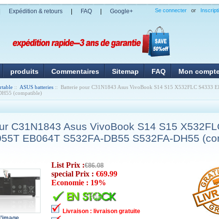
Se connecter
or
Inscript
|
Expédition & retours
|
FAQ
|
Google+
produits
Commentaires
Sitemap
FAQ
Mon compt
rtable
::
ASUS batteries
:: Batterie pour C31N1843 Asus VivoBook S14 S15 X532FLC S4333
H55 (compatible)
pour C31N1843 Asus VivoBook S14 S15 X532F
55T EB064T S532FA-DB55 S532FA-DH55 (com
List Prix :
€86.08
special Prix :
€69.99
Economie : 19%
Livraison : livraison gratuite
l’image