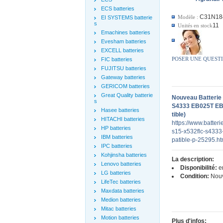
ECS batteries
C31N18
Modèle :
EI SYSTEMS batterie
s
11
Unités en stock
Emachines batteries
Evesham batteries
EXCELL batteries
POSER UNE QUEST
FIC batteries
FUJITSU batteries
Gateway batteries
GERICOM batteries
Great Quality batterie
Nouveau Batteri
s
S4333 EB025T E
Hasee batteries
tible)
HITACHI batteries
https://www.batter
HP batteries
s15-x532flc-s433
IBM batteries
patible-p-25295.ht
IPC batteries
Kohjinsha batteries
La description:
Lenovo batteries
Disponibilité:
en
LG batteries
Condition:
Nou
LifeTec batteries
Maxdata batteries
Medion batteries
Mitac batteries
Motion batteries
Plus d'infos: