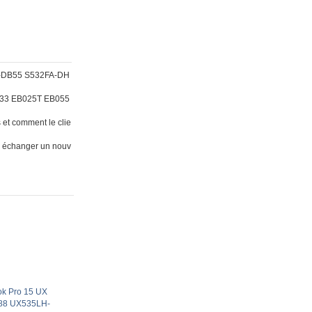
A-DB55 S532FA-DH
4333 EB025T EB055
 et comment le clie
 en échanger un nouv
ok Pro 15 UX
88 UX535LH-