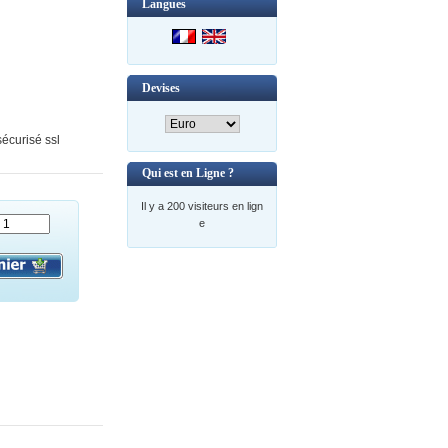
Langues
Devises
écurisé ssl
Qui est en Ligne ?
Il y a 200 visiteurs en lign
e