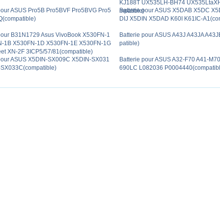
KJ188T UX535LH-BH74 UX535LtaX
 pour ASUS Pro5B Pro5BVF Pro5BVG Pro5
Batterie pour ASUS X5DAB X5DC X5
mpatible)
(compatible)
DIJ X5DIN X5DAD K60I K61IC-A1(com
 pour B31N1729 Asus VivoBook X530FN-1
Batterie pour ASUS A43J A43JA A43
N-1B X530FN-1D X530FN-1E X530FN-1G
patible)
t XN-2F 3ICP5/57/81(compatible)
 pour ASUS X5DIN-SX009C X5DIN-SX031
Batterie pour ASUS A32-F70 A41-M7
-SX033C(compatible)
690LC L082036 P0004440(compatibl