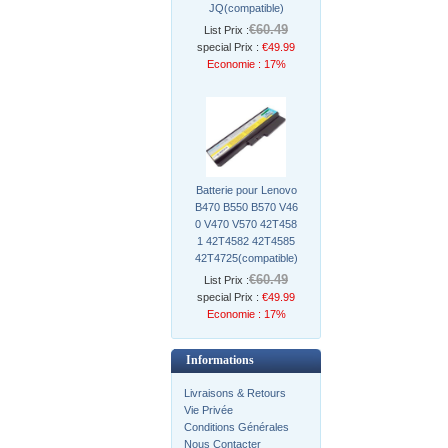
JQ(compatible)
€60.49
List Prix :
special Prix :
€49.99
Economie : 17%
Batterie pour Lenovo
B470 B550 B570 V46
0 V470 V570 42T458
1 42T4582 42T4585
42T4725(compatible)
€60.49
List Prix :
special Prix :
€49.99
Economie : 17%
Informations
Livraisons & Retours
Vie Privée
Conditions Générales
Nous Contacter