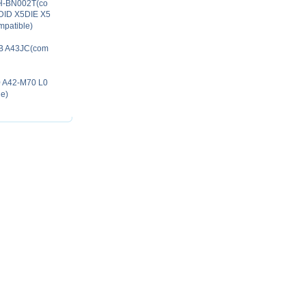
H-BN002T(co
DID X5DIE X5
patible)
JB A43JC(com
0 A42-M70 L0
e)