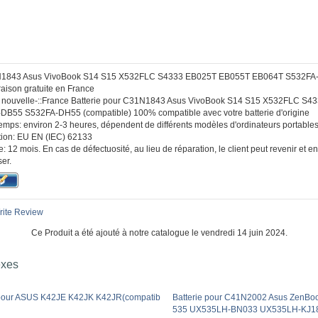
n
31N1843 Asus VivoBook S14 S15 X532FLC S4333 EB025T EB055T EB064T S532F
raison gratuite en France
 :: nouvelle-::France Batterie pour C31N1843 Asus VivoBook S14 S15 X532FLC S
B55 S532FA-DH55 (compatible) 100% compatible avec votre batterie d'origine
temps: environ 2-3 heures, dépendent de différents modèles d'ordinateurs portables
ication: EU EN (IEC) 62133
: 12 mois. En cas de défectuosité, au lieu de réparation, le client peut revenir et
er.
ite Review
Ce Produit a été ajouté à notre catalogue le vendredi 14 juin 2024.
exes
 pour ASUS K42JE K42JK K42JR(compatib
Batterie pour C41N2002 Asus ZenBo
535 UX535LH-BN033 UX535LH-KJ1