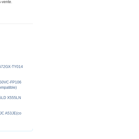
s-vente.
 G72GX-TY014
N50VC-FP106
mpatible)
55LD X555LN
3JC A53JE(co