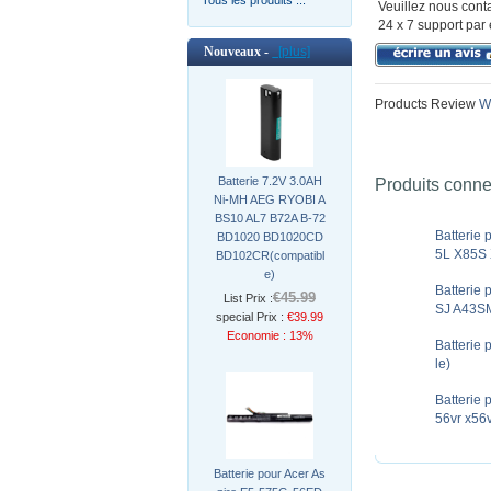
Veuillez nous conta
24 x 7 support par 
Nouveaux -
[plus]
Products Review
Wr
Batterie 7.2V 3.0AH
Produits conn
Ni-MH AEG RYOBI A
BS10 AL7 B72A B-72
Batterie
BD1020 BD1020CD
5L X85S 
BD102CR(compatibl
e)
Batterie
€45.99
List Prix :
SJ A43SM
special Prix :
€39.99
Economie : 13%
Batterie
le)
Batterie 
56vr x56v
Batterie pour Acer As