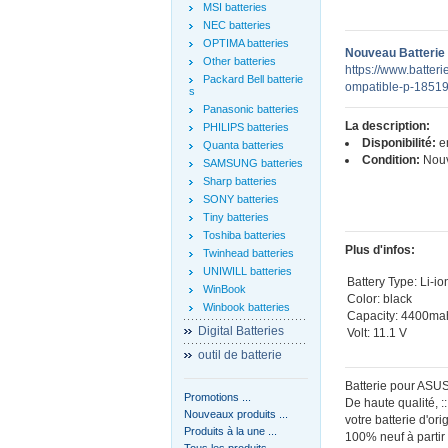
MSI batteries
NEC batteries
OPTIMA batteries
Nouveau Batterie
Other batteries
https://www.batter
Packard Bell batterie
ompatible-p-18519
s
Panasonic batteries
La description:
PHILIPS batteries
Disponibilité:
en
Quanta batteries
Condition:
Nou
SAMSUNG batteries
Sharp batteries
SONY batteries
Tiny batteries
Toshiba batteries
Plus d'infos:
Twinhead batteries
UNIWILL batteries
Battery Type: Li-io
WinBook
Color: black
Winbook batteries
Capacity: 4400ma
Digital Batteries
Volt: 11.1 V
outil de batterie
Batterie pour ASU
Promotions ...
De haute qualité,
Nouveaux produits ...
votre batterie d'ori
Produits à la une ...
100% neuf à partir 
Tous les produits ...