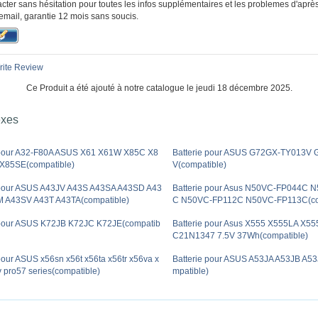
cter sans hésitation pour toutes les infos supplémentaires et les problemes d'aprè
email, garantie 12 mois sans soucis.
ite Review
Ce Produit a été ajouté à notre catalogue le jeudi 18 décembre 2025.
exes
 pour A32-F80A ASUS X61 X61W X85C X8
Batterie pour ASUS G72GX-TY013V
X85SE(compatible)
V(compatible)
 pour ASUS A43JV A43S A43SA A43SD A43
Batterie pour Asus N50VC-FP044C 
 A43SV A43T A43TA(compatible)
C N50VC-FP112C N50VC-FP113C(co
 pour ASUS K72JB K72JC K72JE(compatib
Batterie pour Asus X555 X555LA X5
C21N1347 7.5V 37Wh(compatible)
pour ASUS x56sn x56t x56ta x56tr x56va x
Batterie pour ASUS A53JA A53JB A5
 pro57 series(compatible)
mpatible)