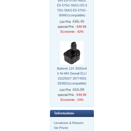
pire E5-575G-56ED
E5-575G-56GU E5-5
75G-56KS E5-575G-
56WG(compatible)
€86.40
List Prix :
special Prix :
€49.99
Economie : 42%
Batterie 12V 3000mA
h Ni-MH Dewalt ELU
15225027 39774501
DE9501(compatible)
€65.99
List Prix :
special Prix :
€49.99
Economie : 24%
Informations
Livraisons & Retours
Vie Privée