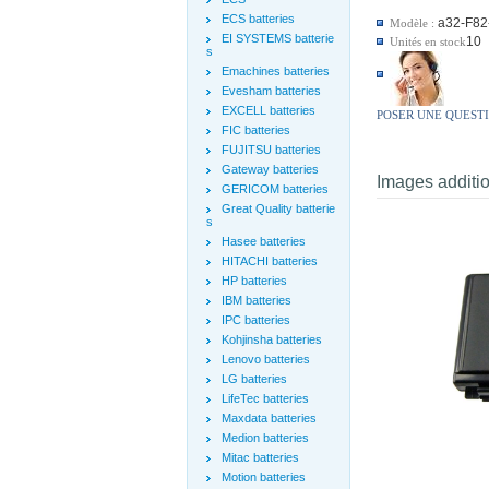
ECS batteries
a32-F82
Modèle :
EI SYSTEMS batterie
10
Unités en stock
s
Emachines batteries
Evesham batteries
EXCELL batteries
POSER UNE QUEST
FIC batteries
FUJITSU batteries
Gateway batteries
Images additi
GERICOM batteries
Great Quality batterie
s
Hasee batteries
HITACHI batteries
HP batteries
IBM batteries
IPC batteries
Kohjinsha batteries
Lenovo batteries
LG batteries
LifeTec batteries
Maxdata batteries
Medion batteries
Mitac batteries
Motion batteries