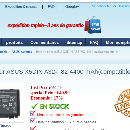
Se connecter
or
Inscript
|
Expédition & retours
|
FAQ
|
Google+
produits
Commentaires
Sitemap
FAQ
Mon compt
rtable
::
ASUS batteries
:: Batterie pour ASUS X5DIN A32-F82 4400 mAh(compatible)
pour ASUS X5DIN A32-F82 4400 mAh(compatible
List Prix :
€60.49
special Prix :
€49.99
Economie : 17%
Livraison : livraison gratuite
Délai de livraison :3-5 jours ouvrables
l’image