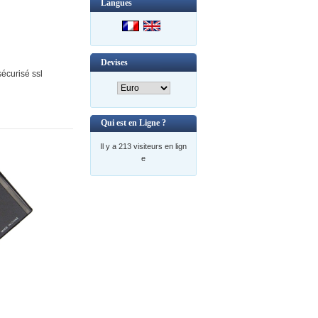
Langues
Devises
écurisé ssl
Qui est en Ligne ?
Il y a 213 visiteurs en lign
e