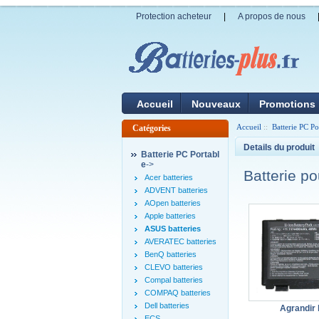
Protection acheteur
|
A propos de nous
Accueil
Nouveaux
Promotions
Accueil
::
Batterie PC Po
Catégories
Details du produit
Batterie PC Portabl
e
->
Batterie 
Acer batteries
ADVENT batteries
AOpen batteries
Apple batteries
ASUS batteries
AVERATEC batteries
BenQ batteries
CLEVO batteries
Compal batteries
COMPAQ batteries
Dell batteries
Agrandir 
ECS