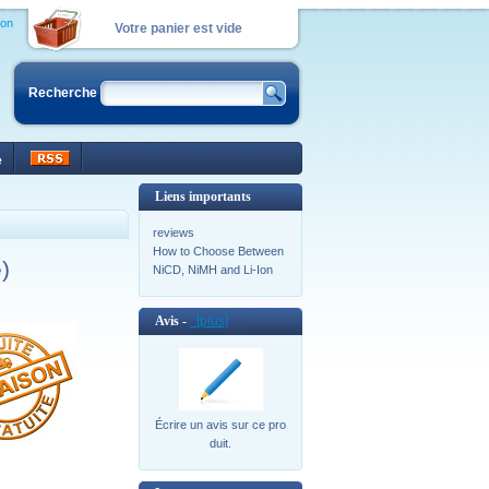
ion
Votre panier est vide
Recherche
e
Liens importants
reviews
How to Choose Between
)
NiCD, NiMH and Li-Ion
Avis -
[plus]
Écrire un avis sur ce pro
duit.