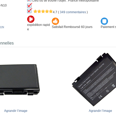
Lieu où se trouve l'objet : France métropolitaine
-N10
4.7
(
349 commentaires
)
expédition rapid
Satisfait Remboursé 60 jours
Paiement s
ION
e
onnelles
Agrandir l’image
Agrandir l’image