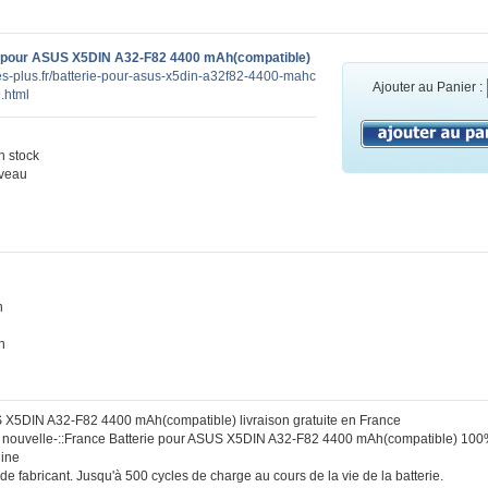
 pour ASUS X5DIN A32-F82 4400 mAh(compatible)
ies-plus.fr/batterie-pour-asus-x5din-a32f82-4400-mahc
Ajouter au Panier :
.html
 stock
veau
n
h
S X5DIN A32-F82 4400 mAh(compatible) livraison gratuite en France
 :: nouvelle-::France Batterie pour ASUS X5DIN A32-F82 4400 mAh(compatible) 10
gine
de fabricant. Jusqu'à 500 cycles de charge au cours de la vie de la batterie.