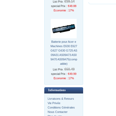
€59.14
List Prix :
special Prix :
€48.88
Economie : 17%
Batterie pour Acer e
Machines E630 E627
G627 G630 G725 AS
09A31 AS09A73 AS0
9A70 AS09A75(comp
atible)
€60.49
List Prix :
special Prix :
€49.99
Economie : 17%
Informations
Livraisons & Retours
Vie Privée
Conditions Générales
Nous Contacter