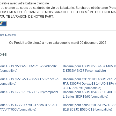
tible avec votre batterie d'origine
de charge au cours de sa durée de vie de la batterie. Surcharge et décharge Protec
URSEMENT OU ÉCHANGE 36 MOIS GARANTIE, LE JOUR MÊME OU LENDEMA
ATUITE LIVRAISON DE NOTRE PART.
ite Review
Ce Produit a été ajouté à notre catalogue le mardi 09 décembre 2025.
exes
 pour ASUS N53SV-FHD-SZ152V A32-N61
Batterie pour ASUS K53SV-SX146V 
compatible)
D K53SV-SX174V(compatible)
 pour ASUS G-51-Vx G-60-VX L50Vn Vx5-b
Batterie pour C31N1811 ASUS ZenB
compatible)
FA U4300FN Deluxe13 14 UX433FA
33 FN-A5079T(compatible)
 pour ASUS K72 17.3" N71 17.3"(compatibl
Batterie pour ASUS X540SC X540LJ
L Series 3ICR19/66(compatible)
 pour ASUS X77V X77VG X77VN X77JA-T
Batterie pour Asus B53F-SO257X B5
7JV-TY050V(compatible)
B1B B53JC B53J-C1B(compatible)