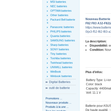
MSI batteries
NEC batteries
OPTIMA batteries
Other batteries
Nouveau Batterie
Packard Bell batterie
s
F82 F83 A32-F82(
Panasonic batteries
https://www.batteri
PHILIPS batteries
0ijx3-f52-f82-f83-
Quanta batteries
SAMSUNG batteries
La description:
Sharp batteries
Disponibilité:
en
SONY batteries
Condition:
Nou
Tiny batteries
Toshiba batteries
Twinhead batteries
UNIWILL batteries
WinBook
Plus d'infos:
Winbook batteries
Battery Type: Li-io
Digital Batteries
Color: black
outil de batterie
Capacity: 4400ma
Volt: 11.1 V
Promotions ...
Nouveaux produits ...
Batterie pour ASUS
Produits à la une ...
De haute qualité, 
Tous les produits ...