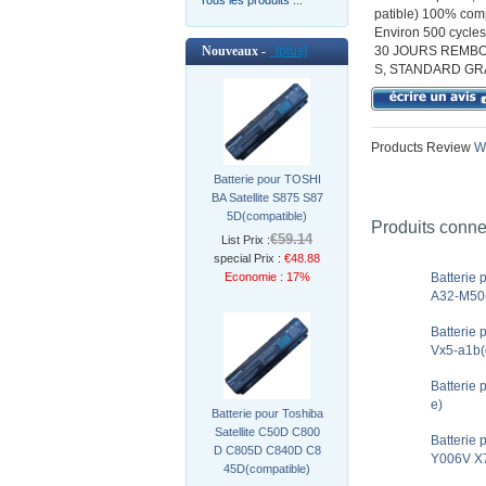
patible) 100% compa
Environ 500 cycles 
Nouveaux -
[plus]
30 JOURS REMBO
S, STANDARD GR
Products Review
Wr
Batterie pour TOSHI
BA Satellite S875 S87
5D(compatible)
Produits conn
€59.14
List Prix :
special Prix :
€48.88
Economie : 17%
Batterie
A32-M50(
Batterie
Vx5-a1b(
Batterie
e)
Batterie pour Toshiba
Satellite C50D C800
Batterie
D C805D C840D C8
Y006V X7
45D(compatible)