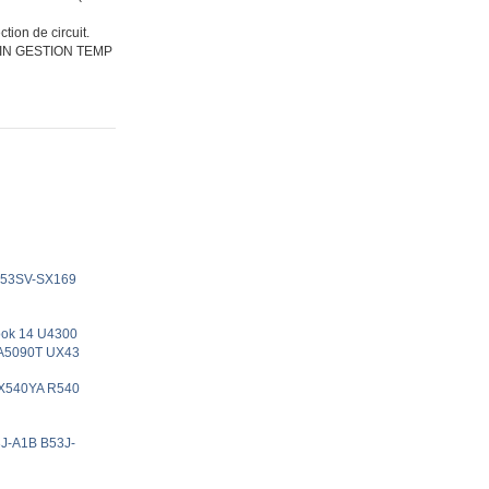
tion de circuit.
IN GESTION TEMP
K53SV-SX169
ook 14 U4300
-A5090T UX43
 X540YA R540
3J-A1B B53J-