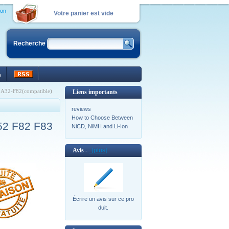
ion
Votre panier est vide
Recherche
e
 A32-F82(compatible)
Liens importants
reviews
How to Choose Between
52 F82 F83
NiCD, NiMH and Li-Ion
Avis -
[plus]
Écrire un avis sur ce pro
duit.