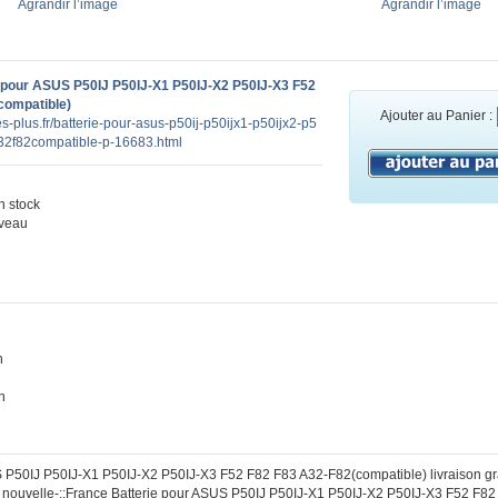
Agrandir l’image
Agrandir l’image
 pour ASUS P50IJ P50IJ-X1 P50IJ-X2 P50IJ-X3 F52
compatible)
Ajouter au Panier :
es-plus.fr/batterie-pour-asus-p50ij-p50ijx1-p50ijx2-p5
a32f82compatible-p-16683.html
 stock
veau
n
h
 P50IJ P50IJ-X1 P50IJ-X2 P50IJ-X3 F52 F82 F83 A32-F82(compatible) livraison gr
:: nouvelle-::France Batterie pour ASUS P50IJ P50IJ-X1 P50IJ-X2 P50IJ-X3 F52 F