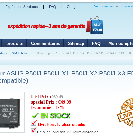
Se connecter
or
Inscript
|
Expédition & retours
|
FAQ
|
Google+
produits
Commentaires
Sitemap
FAQ
Mon compt
rtable
::
ASUS batteries
:: Batterie pour ASUS P50IJ P50IJ-X1 P50IJ-X2 P50IJ-X3 F52 F82 F83
our ASUS P50IJ P50IJ-X1 P50IJ-X2 P50IJ-X3 F
mpatible)
List Prix :
€60.49
special Prix :
€49.99
Economie : 17%
Livraison : livraison gratuite
Délai de livraison :3-5 jours ouvrables