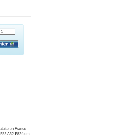
atuite en France
82 F83 A32-F82(com