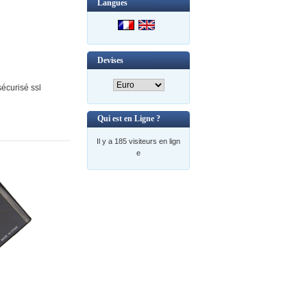
Langues
Devises
écurisé ssl
Qui est en Ligne ?
Il y a 185 visiteurs en lign
e