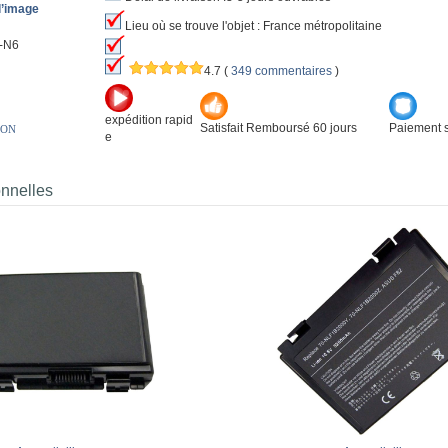
l’image
Lieu où se trouve l'objet : France métropolitaine
-N6
4.7
(
349 commentaires
)
expédition rapid
Satisfait Remboursé 60 jours
Paiement s
ION
e
onnelles