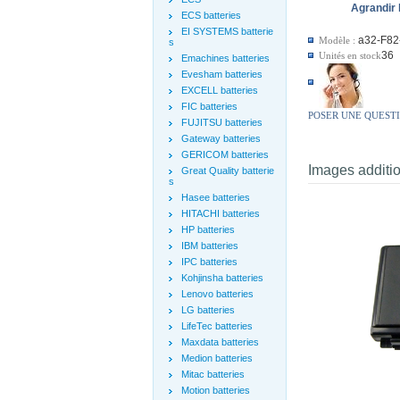
Agrandir 
ECS batteries
EI SYSTEMS batterie
a32-F82
Modèle :
s
36
Unités en stock
Emachines batteries
Evesham batteries
EXCELL batteries
FIC batteries
POSER UNE QUEST
FUJITSU batteries
Gateway batteries
GERICOM batteries
Images additi
Great Quality batterie
s
Hasee batteries
HITACHI batteries
HP batteries
IBM batteries
IPC batteries
Kohjinsha batteries
Lenovo batteries
LG batteries
LifeTec batteries
Maxdata batteries
Medion batteries
Mitac batteries
Motion batteries