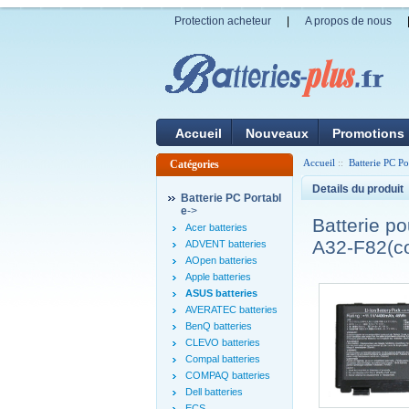
Protection acheteur
|
A propos de nous
Accueil
Nouveaux
Promotions
Accueil
::
Batterie PC Po
Catégories
Details du produit
Batterie PC Portabl
e
->
Batterie p
Acer batteries
A32-F82(co
ADVENT batteries
AOpen batteries
Apple batteries
ASUS batteries
AVERATEC batteries
BenQ batteries
CLEVO batteries
Compal batteries
COMPAQ batteries
Dell batteries
ECS