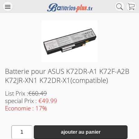
Batterie pour ASUS K72DR-A1 K72F-A2B
K72JR-XN1 K72DR-X1(compatible)
List Prix :
€60.49
special Prix :
€49.99
Economie : 17%
1
ajouter au panier