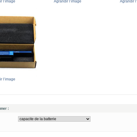
r l’image
Agrandir l’image
Agrandir l
r l’image
nner :