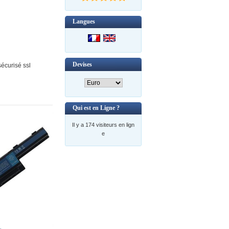
Langues
Devises
écurisé ssl
Qui est en Ligne ?
Il y a 174 visiteurs en lign
e