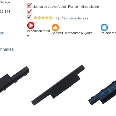
l’image
Lieu où se trouve l'objet : France métropolitaine
31-344
4.7
(
349 commentaires
)
expédition rapid
Satisfait Remboursé 60 jours
Paiement s
ION
e
onnelles