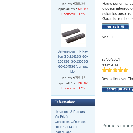
€56.86
Haute performance:
List Prix :
otection intégrée d
special Prix :
€46.99
selon les besoins.
Economie : 17%
Garantie: rembourse
Avis : 1
Batterie pour HP Pavi
lion G6-2242SG G6-
28/05/2014
2303SG G6-2305SG
jessy gilas
G6-2345SG(compati
ble)
€59.13
List Prix :
Best seller ever. Th
special Prix :
€48.87
Economie : 17%
Informations
Livraisons & Retours
Vie Privée
Conditions Générales
Produits conn
Nous Contacter
Plan du site