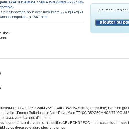
e pour Acer TravelMate 7740G-352G50MNSS 7740G-
atible)
Ajouter au Panier :
ies-plus.fr/batterie-pour-acer-travelmate-7740g352g50
mnsscompatible-p-7567.html
 stock
veau
n
h
r TravelMate 7740G-352G50MNSS 7740G-352G64MNSS(compatible) livraison gratu
 :: nouvelle-::France Batterie pour Acer TravelMate 7740G-352G50MNSS 7740G
le avec votre batterie d'origine
Tous les produits batteryplus sont certifiés CE / ROHS / FCC, nous garantissons que 
OEM et les dépasse et dure plus longtemps