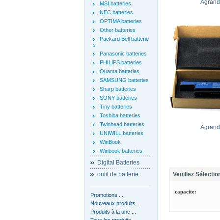
Agrandi
MSI batteries
NEC batteries
OPTIMA batteries
Other batteries
Packard Bell batterie
s
Panasonic batteries
PHILIPS batteries
Quanta batteries
SAMSUNG batteries
Sharp batteries
SONY batteries
Tiny batteries
Toshiba batteries
Twinhead batteries
Agrandi
UNIWILL batteries
WinBook
Winbook batteries
Digital Batteries
outil de batterie
Veuillez Sélectio
capacite:
Promotions ...
Nouveaux produits ...
Produits à la une ...
Tous les produits ...