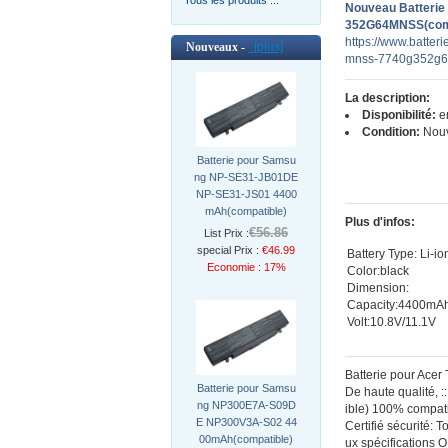
Nouveau Batteri
352G64MNSS(comp
https://www.batter
Nouveaux -
[plus]
mnss-7740g352g64
La description:
Disponibilité:
en
Condition:
Nou
Batterie pour Samsu
ng NP-SE31-JB01DE
NP-SE31-JS01 4400
mAh(compatible)
Plus d'infos:
€56.86
List Prix :
special Prix :
€46.99
Battery Type: Li-io
Economie : 17%
Color:black
Dimension:
Capacity:4400mA
Volt:10.8V/11.1V
Batterie pour Ace
Batterie pour Samsu
De haute qualité,
ng NP300E7A-S09D
ible) 100% compatib
E NP300V3A-S02 44
Certifié sécurité: 
00mAh(compatible)
ux spécifications 