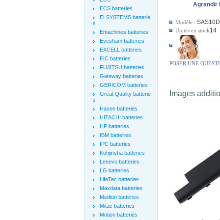
Agrandir 
ECS batteries
EI SYSTEMS batterie
SAS10D
Modèle :
s
14
Unités en stock
Emachines batteries
Evesham batteries
EXCELL batteries
FIC batteries
POSER UNE QUEST
FUJITSU batteries
Gateway batteries
GERICOM batteries
Images additi
Great Quality batterie
s
Hasee batteries
HITACHI batteries
HP batteries
IBM batteries
IPC batteries
Kohjinsha batteries
Lenovo batteries
LG batteries
LifeTec batteries
Maxdata batteries
Medion batteries
Mitac batteries
Motion batteries