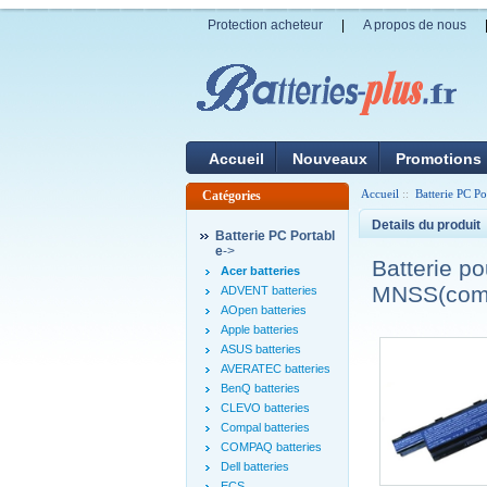
Protection acheteur
|
A propos de nous
Accueil
Nouveaux
Promotions
Accueil
::
Batterie PC Po
Catégories
Details du produit
Batterie PC Portabl
e
->
Batterie 
Acer batteries
MNSS(comp
ADVENT batteries
AOpen batteries
Apple batteries
ASUS batteries
AVERATEC batteries
BenQ batteries
CLEVO batteries
Compal batteries
COMPAQ batteries
Dell batteries
ECS