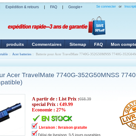
Se connecter
or
Inscript
|
Expédition & retours
|
FAQ
|
Google+
produits
Commentaires
Sitemap
FAQ
Mon compt
rtable
::
Acer batteries
:: Batterie pour Acer TravelMate 7740G-352G50MNSS 7740G-352G64
pour Acer TravelMate 7740G-352G50MNSS 774
atible)
A partir de : List Prix :
€68.39
special Prix :
€49.99
Economie : 27%
Livraison : livraison gratuite
Délai de livraison :3-5 jours ouvrables