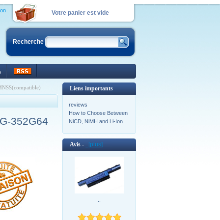
ion
Votre panier est vide
Recherche
e
MNSS(compatible)
Liens importants
reviews
How to Choose Between
0G-352G64
NiCD, NiMH and Li-Ion
Avis -
[plus]
..