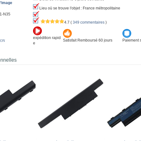
l’image
Lieu où se trouve l'objet : France métropolitaine
1-N35
4.7
(
349 commentaires
)
expédition rapid
Satisfait Remboursé 60 jours
Paiement s
ION
e
onnelles