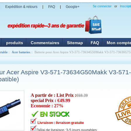
Se connecter
or
Inscript
|
Expédition & retours
|
FAQ
|
Google+
produits
Commentaires
Sitemap
FAQ
Mon compt
rtable
::
Acer batteries
:: Batterie pour Acer Aspire V3-571-73634G50Makk V3-571-73636G75
pour Acer Aspire V3-571-73634G50Makk V3-57
atible)
A partir de : List Prix :
€68.39
special Prix :
€49.99
Economie : 27%
Livraison : livraison gratuite
Délai de livraison :3-5 jours ouvrables