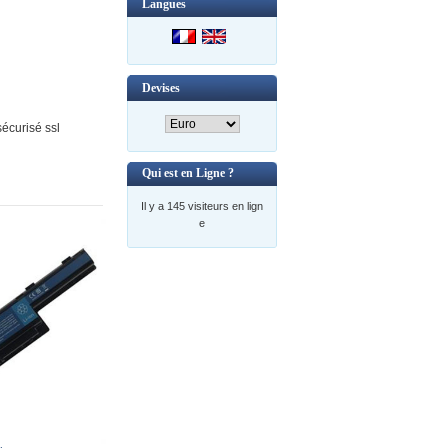
Langues
Devises
écurisé ssl
Qui est en Ligne ?
Il y a 145 visiteurs en lign
e