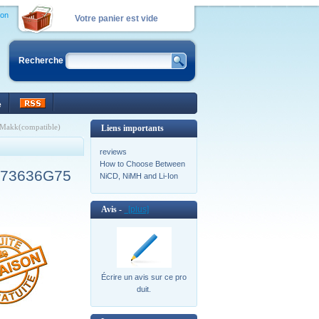
ion
Votre panier est vide
Recherche
e
Makk(compatible)
Liens importants
reviews
How to Choose Between
1-73636G75
NiCD, NiMH and Li-Ion
Avis -
[plus]
Écrire un avis sur ce pro
duit.