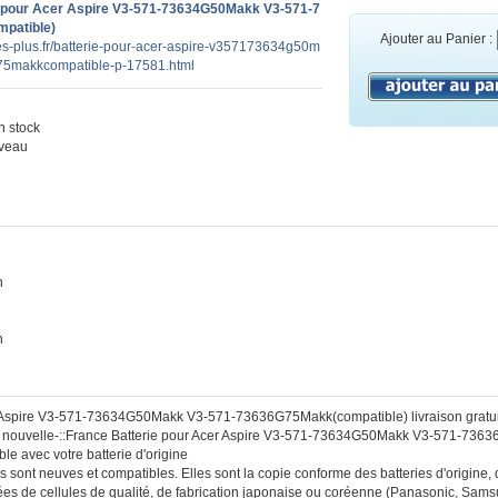
 pour Acer Aspire V3-571-73634G50Makk V3-571-7
patible)
Ajouter au Panier :
ies-plus.fr/batterie-pour-acer-aspire-v357173634g50m
5makkcompatible-p-17581.html
 stock
veau
n
h
r Aspire V3-571-73634G50Makk V3-571-73636G75Makk(compatible) livraison gratui
 :: nouvelle-::France Batterie pour Acer Aspire V3-571-73634G50Makk V3-571-73
le avec votre batterie d'origine
s sont neuves et compatibles. Elles sont la copie conforme des batteries d'origine, d
es de cellules de qualité, de fabrication japonaise ou coréenne (Panasonic, Sam