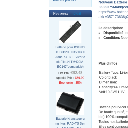
Nouveau Batterie
3636G75Makk(com
https://www.batter
Nouveaux -
[plus]
akk-v357173636g7
La description:
Disponibilité:
en
Condition:
Nou
Batterie pour B31N19
11 B0B200-03580300
Asus X413FF VivoBo
ok Flip 14 TM420IA-
Plus d'infos:
EC147(compatible)
€92.48
Battery Type: Li-io
List Prix :
Color:black
special Prix :
€59.99
Dimension:
Economie : 35%
Capacity:4400mA
Volt:10.8V/11.1V
Batterie pour Ace
De haute qualité,
ble) 100% compatib
Batterie Kransteueru
Toutes nos batterie
ng Ikusi RAD-TS Sen
Elles sont composé