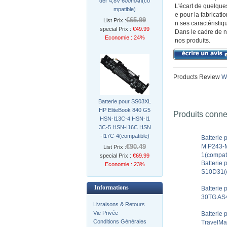
der 4,8V 600mAh(co
L'écart de quelque
mpatible)
e pour la fabricat
€65.99
List Prix :
n ses caractéristiq
special Prix :
€49.99
Dans le cadre de n
Economie : 24%
nos produits.
Products Review
Wr
Batterie pour SS03XL
HP EliteBook 840 G5
Produits conn
HSN-I13C-4 HSN-I1
3C-5 HSN-I16C HSN
-I17C-4(compatible)
Batterie
€90.49
M P243-
List Prix :
1(compat
special Prix :
€69.99
Batterie
Economie : 23%
S10D31(c
Informations
Batterie
30TG AS
Livraisons & Retours
Vie Privée
Batterie
Conditions Générales
TravelMa