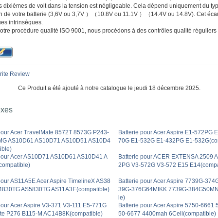
s dixièmes de volt dans la tension est négligeable. Cela dépend uniquement du type
ion de votre batterie (3,6V ou 3,7V ）（10.8V ou 11.1V ）（14.4V ou 14.8V). Cet écar
ues intrinsèques.
otre procédure qualité ISO 9001, nous procédons à des contrôles qualité réguliers
ite Review
Ce Produit a été ajouté à notre catalogue le jeudi 18 décembre 2025.
exes
 pour Acer TravelMate 8572T 8573G P243-
Batterie pour Acer Aspire E1-572PG 
MG AS10D61 AS10D71 AS10D51 AS10D4
70G E1-532G E1-432PG E1-532G(com
ible)
 pour Acer AS10D71 AS10D61 AS10D41 A
Batterie pour ACER EXTENSA 2509 
ompatible)
2PG V3-572G V3-572 E15 E14(compa
 pour AS11A5E Acer Aspire TimelineX AS38
Batterie pour Acer Aspire 7739G-3
4830TG AS5830TG AS11A3E(compatible)
39G-376G64MIKK 7739G-384G50MN
le)
 pour Acer Aspire V3-371 V3-111 E5-771G
Batterie pour Acer Aspire 5750-6661
te P276 B115-M AC14B8K(compatible)
50-6677 4400mah 6Cell(compatible)