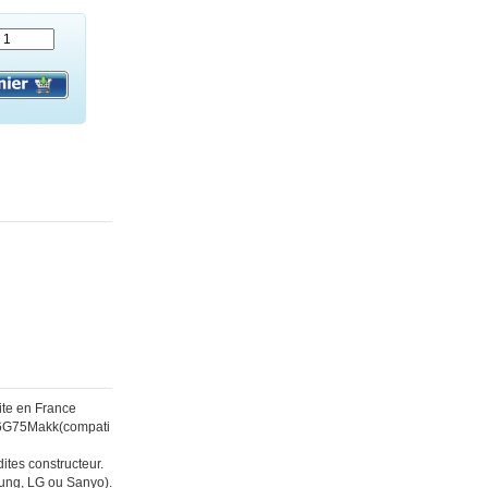
te en France
636G75Makk(compati
ites constructeur.
sung, LG ou Sanyo).