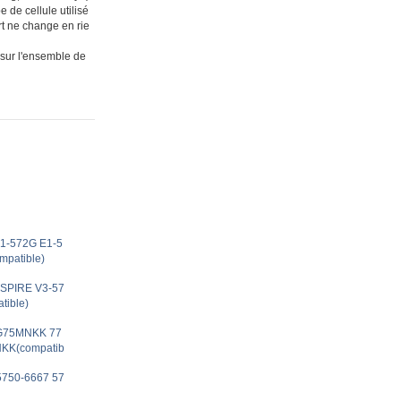
 de cellule utilisé
t ne change en rie
 sur l'ensemble de
E1-572G E1-5
patible)
ASPIRE V3-57
tible)
74G75MNKK 77
KK(compatib
 5750-6667 57