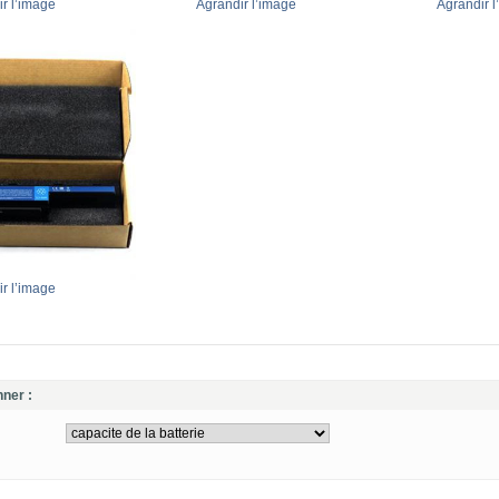
r l’image
Agrandir l’image
Agrandir l
r l’image
nner :