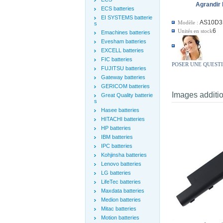
Agrandir 
ECS batteries
EI SYSTEMS batterie
AS10D3
Modèle :
s
6
Unités en stock
Emachines batteries
Evesham batteries
EXCELL batteries
FIC batteries
POSER UNE QUEST
FUJITSU batteries
Gateway batteries
GERICOM batteries
Images additi
Great Quality batterie
s
Hasee batteries
HITACHI batteries
HP batteries
IBM batteries
IPC batteries
Kohjinsha batteries
Lenovo batteries
LG batteries
LifeTec batteries
Maxdata batteries
Medion batteries
Mitac batteries
Motion batteries