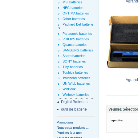
Agrandi
MSI batteries
NEC batteries
OPTIMA batteries
Other batteries
Packard Bell batterie
s
Panasonic batteries
PHILIPS batteries
Quanta batteries
SAMSUNG batteries
Sharp batteries
SONY batteries
Tiny batteries
Toshiba batteries
Twinhead batteries
Agrandi
UNIWILL batteries
WinBook
Winbook batteries
Digital Batteries
outil de batterie
Veuillez Sélectio
capacite:
Promotions ...
Nouveaux produits ...
Produits à la une ...
Tous les produits ...