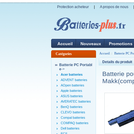
Protection acheteur
|
A propos de nous
Accueil
Nouveaux
Promotions
Accueil
::
Batterie PC Po
Catégories
Details du produit
Batterie PC Portabl
e
->
Batterie 
Acer batteries
Makk(comp
ADVENT batteries
AOpen batteries
Apple batteries
ASUS batteries
AVERATEC batteries
BenQ batteries
CLEVO batteries
Compal batteries
COMPAQ batteries
Dell batteries
ECS