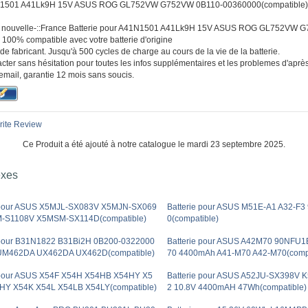
1N1501 A41Lk9H 15V ASUS ROG GL752VW G752VW 0B110-00360000(compatible) liv
, :: nouvelle-::France Batterie pour A41N1501 A41Lk9H 15V ASUS ROG GL752VW
100% compatible avec votre batterie d'origine
de fabricant. Jusqu'à 500 cycles de charge au cours de la vie de la batterie.
cter sans hésitation pour toutes les infos supplémentaires et les problemes d'aprè
email, garantie 12 mois sans soucis.
ite Review
Ce Produit a été ajouté à notre catalogue le mardi 23 septembre 2025.
exes
e pour ASUS X5MJL-SX083V X5MJN-SX069
Batterie pour ASUS M51E-A1 A32-F3
-S1108V X5MSM-SX114D(compatible)
0(compatible)
 pour B31N1822 B31Bi2H 0B200-0322000
Batterie pour ASUS A42M70 90NFU
UM462DA UX462DA UX462D(compatible)
70 4400mAh A41-M70 A42-M70(compa
 pour ASUS X54F X54H X54HB X54HY X5
Batterie pour ASUS A52JU-SX398V 
HY X54K X54L X54LB X54LY(compatible)
2 10.8V 4400mAH 47Wh(compatible)