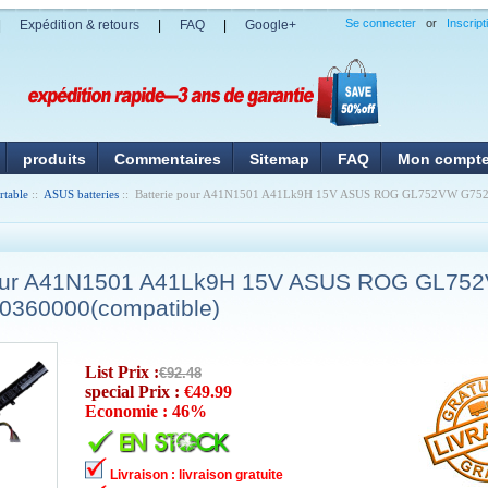
Se connecter
or
Inscript
|
Expédition & retours
|
FAQ
|
Google+
produits
Commentaires
Sitemap
FAQ
Mon compt
rtable
::
ASUS batteries
:: Batterie pour A41N1501 A41Lk9H 15V ASUS ROG GL752VW G75
pour A41N1501 A41Lk9H 15V ASUS ROG GL75
0360000(compatible)
List Prix :
€92.48
special Prix :
€49.99
Economie : 46%
Livraison : livraison gratuite