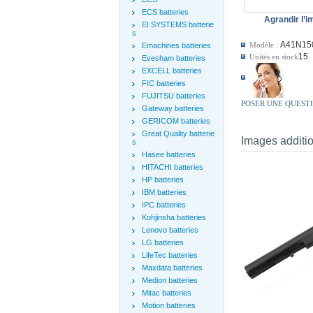
ECS batteries
Agrandir l’
EI SYSTEMS batterie
s
A41N15
Modèle :
Emachines batteries
15
Unités en stock
Evesham batteries
EXCELL batteries
FIC batteries
FUJITSU batteries
POSER UNE QUEST
Gateway batteries
GERICOM batteries
Great Quality batterie
Images additi
s
Hasee batteries
HITACHI batteries
HP batteries
IBM batteries
IPC batteries
Kohjinsha batteries
Lenovo batteries
LG batteries
LifeTec batteries
Maxdata batteries
Medion batteries
Mitac batteries
Motion batteries