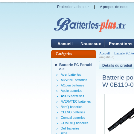
Protection acheteur
|
A propos de nous
Accueil
Nouveaux
Promotions
Accueil
::
Batterie PC Po
Catégories
ompatible)
Batterie PC Portabl
Details du produit
e
->
Acer batteries
Batterie 
ADVENT batteries
W 0B110-0
AOpen batteries
Apple batteries
ASUS batteries
AVERATEC batteries
BenQ batteries
CLEVO batteries
Compal batteries
COMPAQ batteries
Dell batteries
ECS