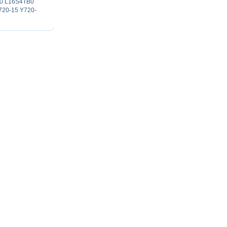
B0 L16S4TB0
720-15 Y720-