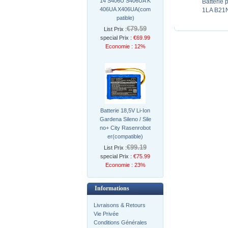
14 S406U S406UA K
Batterie
406UA X406UA(com
1LA B21N
patible)
€79.59
List Prix :
special Prix :
€69.99
Economie : 12%
Batterie 18,5V Li-Ion
Gardena Sileno / Sile
no+ City Rasenrobot
er(compatible)
€99.19
List Prix :
special Prix :
€75.99
Economie : 23%
Informations
Livraisons & Retours
Vie Privée
Conditions Générales