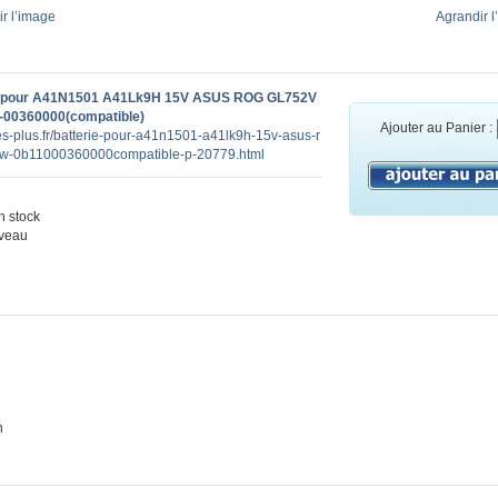
r l’image
Agrandir l
e pour A41N1501 A41Lk9H 15V ASUS ROG GL752V
00360000(compatible)
Ajouter au Panier :
ies-plus.fr/batterie-pour-a41n1501-a41lk9h-15v-asus-r
w-0b11000360000compatible-p-20779.html
 stock
veau
n
h