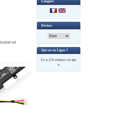
Langues
Devises
curisé ssl
Qui est en Ligne ?
Il y a 174 visiteurs en lign
e