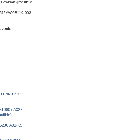
raison gratuite e
 G752VW 0B110-003
s-vente.
 90-NIA1B100
1B1000Y A32F
tible)
K52JU A32-K5