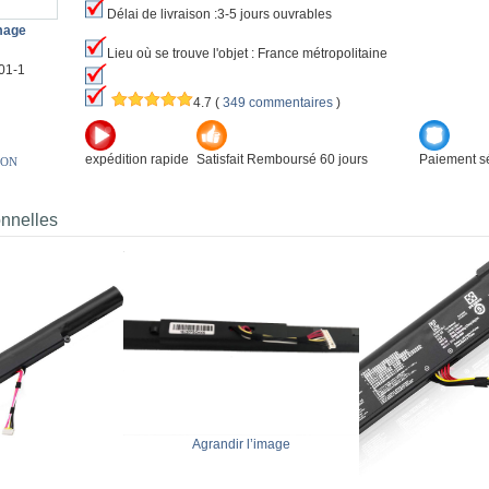
Délai de livraison :3-5 jours ouvrables
image
Lieu où se trouve l'objet : France métropolitaine
01-1
4.7
(
349 commentaires
)
expédition rapide
Satisfait Remboursé 60 jours
Paiement sé
ION
onnelles
Agrandir l’image