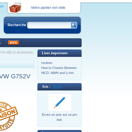
ion
Votre panier est vide
Recherche
e
2VW 0B110-00360000(c
Liens importants
reviews
How to Choose Between
NiCD, NiMH and Li-Ion
2VW G752V
Avis -
[plus]
Écrire un avis sur ce pro
duit.