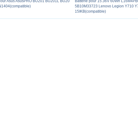
 pour Asus AsusPRO BU201 BU201L BU20
Batterie pour 15.36V 60Wh L16M4P
1404(compatible)
5B10M33723 Lenovo Legion Y710 Y
15IKB(compatible)