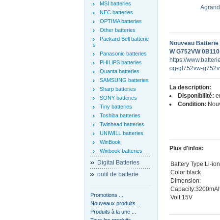
MSI batteries
Agrandi
NEC batteries
OPTIMA batteries
Other batteries
Packard Bell batterie
Nouveau Batteri
s
W G752VW 0B110-
Panasonic batteries
https://www.batter
PHILIPS batteries
og-gl752vw-g752v
Quanta batteries
SAMSUNG batteries
La description:
Sharp batteries
Disponibilité:
en
SONY batteries
Condition:
Nou
Tiny batteries
Toshiba batteries
Twinhead batteries
UNIWILL batteries
WinBook
Plus d'infos:
Winbook batteries
Digital Batteries
Battery Type:Li-io
Color:black
outil de batterie
Dimension:
Capacity:3200mA
Promotions ...
Volt:15V
Nouveaux produits ...
Produits à la une ...
Tous les produits ...