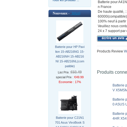
Batterie pour A4
n France
De haute qualité
Nouveaux -
[plus]
60000(compatible) 
100% neuf à partir 
Veuillez nous conta
24 x 7 support par 
Batterie pour HP Pavi
Products Review
Wr
lion 15-AB216NG 15-
AB216NH 15-AB216
NI 15-AB216NL(com
patible)
Produits conn
€60.49
List Prix :
special Prix :
€49.99
Economie : 17%
Batteri
V X5MSM
Batterie
0 ASUS 
Batterie
Batterie pour C21N1
4HR X54
701 Asus VivoBook S