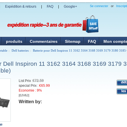
Se connecter
or
Inscript
|
Expédition & retours
|
FAQ
|
Google+
produits
Commentaires
Sitemap
FAQ
Mon compt
rtable
::
Dell batteries
::
Batterie pour Dell Inspiron 11 3162 3164 3168 3169 3179 3180 3185
ur Dell Inspiron 11 3162 3164 3168 3169 3179 
ble)
€72.59
List Prix :
special Prix :
€65.99
Economie : 9%
[0JV6J]
Written by:
ge