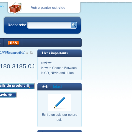
ion
Votre panier est vide
Recherche
e
 0JV6J(compatible)
:: Re
Liens importants
reviews
3180 3185 0J
How to Choose Between
NiCD, NiMH and Li-Ion
Avis -
[plus]
Écrire un avis sur ce pro
duit.