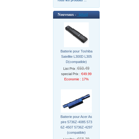
Nouveaux -
[plus]
Batterie pour Toshiba
Satellite L300D L305
D(compatible)
€60.49
List Prix :
special Prix :
€49.99
Economie : 17%
Batterie pour Acer As
pire 5736Z-4085 573
6Z-4507 5736Z-4297
(compatible)