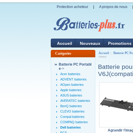
Protection acheteur
|
A propos de nous
Accueil
Nouveaux
Promotions
Accueil
::
Batterie PC Po
Catégories
views
Batterie PC Portabl
Batterie po
e
->
V6J(compati
Acer batteries
ADVENT batteries
AOpen batteries
Apple batteries
ASUS batteries
AVERATEC batteries
BenQ batteries
CLEVO batteries
Compal batteries
COMPAQ batteries
Dell batteries
Agrandir l’ima
ECS