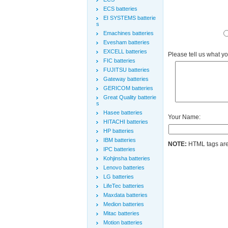
ECS batteries
EI SYSTEMS batterie
s
Emachines batteries
Evesham batteries
EXCELL batteries
Please tell us what y
FIC batteries
FUJITSU batteries
Gateway batteries
GERICOM batteries
Great Quality batterie
s
Hasee batteries
Your Name:
HITACHI batteries
HP batteries
IBM batteries
NOTE:
HTML tags are
IPC batteries
Kohjinsha batteries
Lenovo batteries
LG batteries
LifeTec batteries
Maxdata batteries
Medion batteries
Mitac batteries
Motion batteries