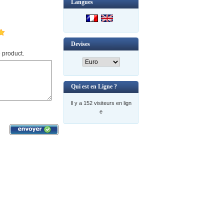
Langues
Devises
 product.
Qui est en Ligne ?
Il y a 152 visiteurs en lign
e