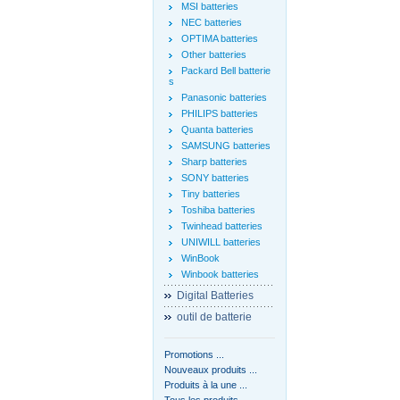
MSI batteries
NEC batteries
OPTIMA batteries
Other batteries
Packard Bell batterie
s
Panasonic batteries
PHILIPS batteries
Quanta batteries
SAMSUNG batteries
Sharp batteries
SONY batteries
Tiny batteries
Toshiba batteries
Twinhead batteries
UNIWILL batteries
WinBook
Winbook batteries
Digital Batteries
outil de batterie
Promotions ...
Nouveaux produits ...
Produits à la une ...
Tous les produits ...