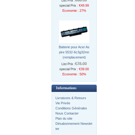
€68.39
List Prix :
special Prix :
€49.99
Economie : 27%
Batterie pour Acer As
pire 5532-6c3g32mn
(remplacement)
€78.00
List Prix :
special Prix :
€39.00
Economie : 50%
Informations
Livraisons & Retours
Vie Privée
Conditions Générales
Nous Contacter
Plan du site
Désabonnement Newslet
ter