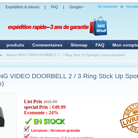
Se connecter
or
Inscript
|
Expédition & retours
|
FAQ
|
Google+
produits
Commentaires
Sitemap
FAQ
Mon compt
ie
:: Batterie RING VIDEO DOORBELL 2 / 3 Ring Stick Up Spotlight Cam(compatible)
ING VIDEO DOORBELL 2 / 3 Ring Stick Up Spot
e)
List Prix :
€65.99
special Prix :
€49.99
Economie : 24%
Livraison : livraison gratuite