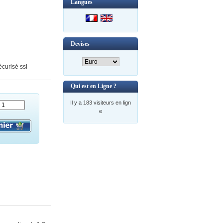
Langues
Devises
curisé ssl
Qui est en Ligne ?
Il y a 183 visiteurs en lign
e