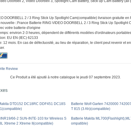
deo Doorbell 2, Video Doorbell 3, Spotlight Cam Battery, Stick up Cam Battery (all
O DOORBELL 2 / 3 Ring Stick Up Spotlight Cam(compatible) livraison gratuite en
:: nouvelle-::France Batterie RING VIDEO DOORBELL 2 / 3 Ring Stick Up Spotlight
c votre batterie d'origine
temps: environ 2-3 heures, dépendent de différents modèles d'ordinateurs portables
ication: EU EN (IEC) 62133
: 12 mois. En cas de défectuosité, au lieu de réparation, le client peut revenir et
er.
ite Review
Ce Produit a été ajouté à notre catalogue le jeudi 07 septembre 2023.
exes
e Makita DTD152 DC18RC DDF451 DC18S
Batterie Wolf-Garten 7420000 7420
(compatible)
T 815 (3 Ah)(compatible)
 2INR19/66-2 SUN-INTE-103 for Wireless S
Batterie Makita ML700(Flashlight),M
BL Xtreme 2 Xtreme II(compatible)
ompatible)