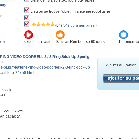
Délai de livraison :3-5 jours ouvrables
image
Lieu où se trouve l'objet : France métropolitaine
l2
4.7
(
349 commentaires
)
expédition rapide
Satisfait Remboursé 60 jours
Paiement sé
ION
 RING VIDEO DOORBELL 2 / 3 Ring Stick Up Spotlig
e)
Ajouter au Panier :
es-plus.fr/batterie-ring-video-doorbell-2-3-ring-stick-up
patible-p-24750.html
 stock
veau
 1.2Ah – 2.2Ah
0Ah capacity