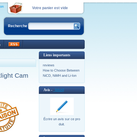
ion
Votre panier est vide
Recherche
e
Liens importants
reviews
How to Choose Between
light Cam
NiCD, NiMH and Li-Ion
Avis -
[plus]
Écrire un avis sur ce pro
duit.