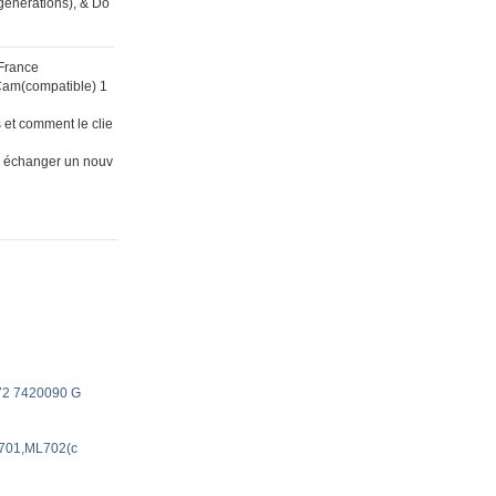
 generations), & Do
 France
 Cam(compatible) 1
 et comment le clie
 en échanger un nouv
072 7420090 G
L701,ML702(c