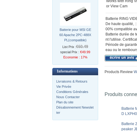
Works with Ring Vi
or View Cam
Batterie RING VIDE
De haute qualité, 
00% compatible ave
Batterie pour MSI GE
Batterie durée de 
60 Apache 2PC-488X
nt l'utilise. Certif
PL(compatible)
Période de garantie
€60.49
List Prix :
eau ou le rembours
special Prix :
€49.99
Economie : 17%
Informations
Products Review
Wr
Livraisons & Retours
Vie Privée
Conditions Générales
Produits conn
Nous Contacter
Plan du site
Désabonnement Newslet
Batteri
ter
D LXPH01
Batterie
peaker J