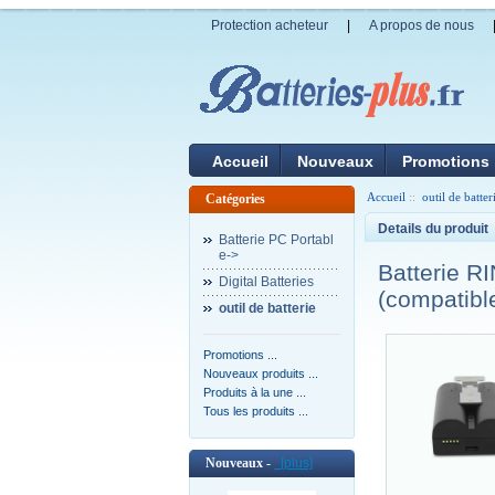
Protection acheteur
|
A propos de nous
Accueil
Nouveaux
Promotions
Accueil
::
outil de batter
Catégories
Details du produit
Batterie PC Portabl
e->
Batterie R
Digital Batteries
(compatibl
outil de batterie
Promotions ...
Nouveaux produits ...
Produits à la une ...
Tous les produits ...
Nouveaux -
[plus]