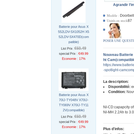
Agrandir l’
Doorbel
Modèle :
87
Unités en stock
Batterie pour Asus X
552LDV-SX1052H X5
52LDV-SX470D(com
POSER UNE QUEST
patible)
€60.49
List Prix :
special Prix :
€49.99
Nouveau Batterie
Economie : 17%
ht Cam(compatibl
https://www.batteri
-spotlight-camcom
La description:
Disponibilité:
en
Condition:
Nou
Batterie pour Asus X
70IJ-TY048V X70IJ-
TY069V X70IJ-TY11
NI-CD:capapcity of
2V(compatible)
NI-MH 2.2Ah to 3.
€60.49
List Prix :
special Prix :
€49.99
Economie : 17%
Plus d'infos: