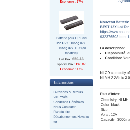
Agrandi
Economie : 17%
Nouveau Batteri
BEST 12X LokTor 
https://www.batter
932376508-best-12
Batterie pour HP Pavi
lion DV7 1105eg dv7-
1105eg dv7-1105(co
La description:
mpatible)
Disponibilité:
en
Condition:
Nou
€59.13
List Prix :
special Prix :
€48.87
Economie : 17%
NI-CD:capapcity of
NI-MH 2.2Ah to 3.
Informations
Livraisons & Retours
Plus d'infos:
Vie Privée
Chemistry: Ni-MH
Conditions Générales
Color: black
Nous Contacter
Size :
Plan du site
Volts : 12V
Désabonnement Newslet
Capacity : 3000m
ter