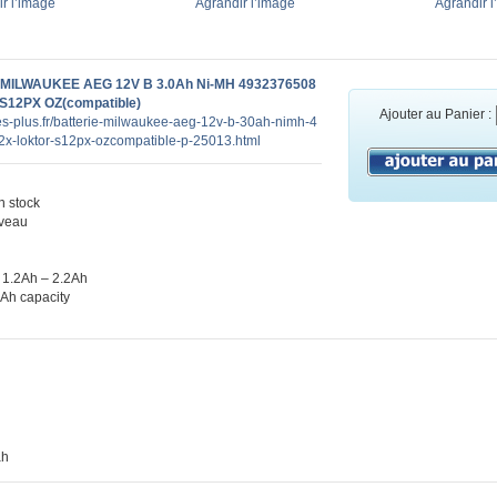
r l’image
Agrandir l’image
Agrandir l
e MILWAUKEE AEG 12V B 3.0Ah Ni-MH 4932376508
S12PX OZ(compatible)
Ajouter au Panier :
ies-plus.fr/batterie-milwaukee-aeg-12v-b-30ah-nimh-4
x-loktor-s12px-ozcompatible-p-25013.html
 stock
veau
 1.2Ah – 2.2Ah
0Ah capacity
ah