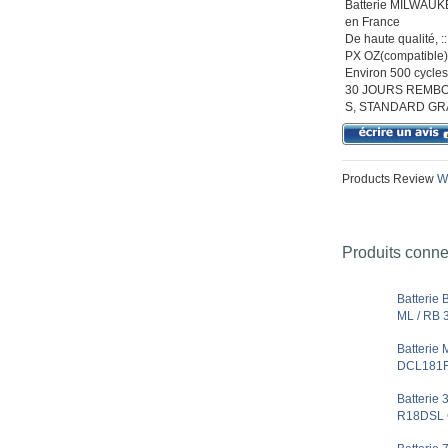
Batterie MILWAUKE
en France
De haute qualité,
PX OZ(compatible) 
Environ 500 cycles 
30 JOURS REMBO
S, STANDARD GR
Products Review
Wr
Produits conn
Batterie 
ML / RB 
Batteri
DCL181F
Batterie
R18DSL 