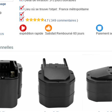
Délai de livraison :3-5 jours ouvrables
image
Lieu où se trouve l'objet : France métropolitaine
9
4.7
(
349 commentaires
)
expédition rapide
Satisfait Remboursé 60 jours
Paiement sé
ION
onnelles