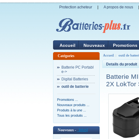
Protection acheteur
|
A propos de nous
Accueil
Nouveaux
Promotions
Accueil
::
outil de batter
Catégories
Details du produit
Batterie PC Portabl
e->
Batterie 
Digital Batteries
2X LokTor
outil de batterie
Promotions ...
Nouveaux produits ...
Produits à la une ...
Tous les produits ...
Nouveaux -
[plus]