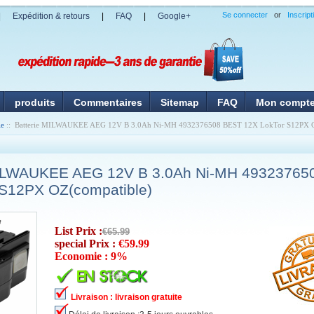
Se connecter
or
Inscript
|
Expédition & retours
|
FAQ
|
Google+
produits
Commentaires
Sitemap
FAQ
Mon compt
ie
:: Batterie MILWAUKEE AEG 12V B 3.0Ah Ni-MH 4932376508 BEST 12X LokTor S12PX O
MILWAUKEE AEG 12V B 3.0Ah Ni-MH 49323765
 S12PX OZ(compatible)
List Prix :
€65.99
special Prix :
€59.99
Economie : 9%
Livraison : livraison gratuite