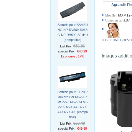
Agrandir l’
MXM12-
Modèle :
87
Unités en stock
Batterie pour SAMSU
NG NP-RV509-S01B
G NP-RV509-S01HU
(compatible)
POSER UNE QUEST
€56.86
List Prix :
special Prix :
€46.99
Images additi
Economie : 17%
Batterie pour 6 Cell P
ackard Bell MS2267
MS2273 MS2274 MS
2285 AS09A41 AS09
A73 AS09A31(compa
tible)
€60.49
List Prix :
special Prix :
€49.99