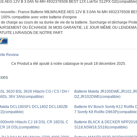
E AEG 12V B 3.0Ah Ni-MH 4932376508 BEST 12X LokTor S12PX OZ(compatible) li
 :: nouvelle-::France Batterie MILWAUKEE AEG 12V B 3.0Ah Ni-MH 4932376508 B
100% compatible avec votre batterie d'origine
de charge au cours de sa durée de vie de la batterie. Surcharge et décharge Protec
URSEMENT OU ÉCHANGE 36 MOIS GARANTIE, LE JOUR MÊME OU LENDEMA
ATUITE LIVRAISON DE NOTRE PART.
ite Review
Ce Produit a été ajouté à notre catalogue le jeudi 18 décembre 2025.
exes
BSL 3620 BSL 3626 Hitachi CG / CS / DH /
Batterie Makita JR100DWE,JR102,J
36DL 36V 3Ah(compatible)
DZ,JR102DWE(compatible)
e Makita DCL180SF1 DCL180Z DCL180ZB
Batterie 6V Bosch Somfy K12 Rollfi
Z(compatible)
7 Somfy K8 Rollfix D963P(compatible
 3000mAh Hitachi CJ 18 DSL CR 18DSL C
Batterie BLACK & DECKER NPP201
CR 18 DSL(compatible)
S118,NSW18,SS18(compatible)