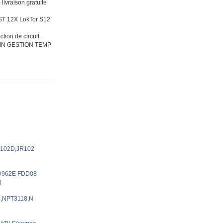
vraison gratuite
EST 12X LokTor S12
tion de circuit.
IN GESTION TEMP
R102D,JR102
x D962E FDD08
)
8,NPT3118,N