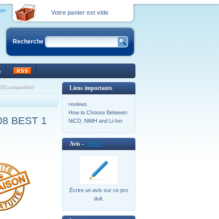
ion
Votre panier est vide
Recherche
e
Z(compatible)
Liens importants
reviews
How to Choose Between
08 BEST 1
NiCD, NiMH and Li-Ion
Avis -
[plus]
Écrire un avis sur ce pro
duit.