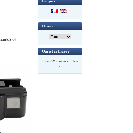
Langues
Devises
curisé ssl
Qui est en Ligne ?
Il y a 222 visiteurs en lign
e