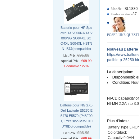
BL1830
Modèle :
87
Unités en stock
Batterie pour HP Spe
ctre 13-V000NA 13-V
POSER UNE QUEST
000NG SO04XL SO
O4XL S004XL HSTN
N-IB7J(compatible)
Nouveau Batterie
https://www.batteri
€96.08
List Prix :
patible-p-25250.ht
special Prix :
€69.99
Economie : 27%
La description:
Disponibilité:
en
Condition:
Nou
NI-CD:capapcity of
NI-MH 2.2Ah to 3.
Batterie pour NGGX5
Dell Latitude E5270 E
5470 E5570 (P48F00
Plus d'infos:
1) Precision M3510 0
JY8D6(compatible)
Battery Type:LI-IO
Color:black
€98.96
List Prix :
Capacity:9.0AH
special Prix :
€69.99