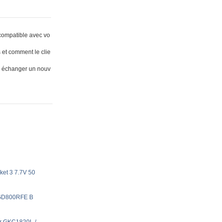
compatible avec vo
 et comment le clie
 en échanger un nouv
et 3 7.7V 50
BGD800RFE B