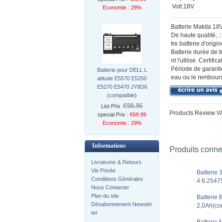
Volt:18V
Economie : 29%
Batterie Makita 18
De haute qualité, 
tre batterie d'origi
Batterie durée de 
nt l'utilise. Certif
Période de garantie
Batterie pour DELL L
eau ou le rembours
atitude E5570 E5250
E5270 E5470 JY8D6
(compatible)
€98.96
List Prix :
Products Review
Wr
special Prix :
€69.99
Economie : 29%
Informations
Produits conn
Livraisons & Retours
Vie Privée
Batterie
Conditions Générales
4 6.2547
Nous Contacter
Plan du site
Batterie
Désabonnement Newslet
2,0Ah(co
ter