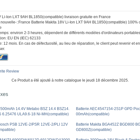
V Li-Ion LXT 9AH BL1850(compatible) livraison gratuite en France
:: nouvelle-::France Batterie Makita 18V Li-Ion LXT 9AH BL1850(compatible) 100% 
ne
temps: environ 2-3 heures, dépendent de différents modèles d'ordinateurs portables
ication: EU EN (IEC) 62133
: 12 mois. En cas de défectuosité, au lieu de réparation, le client peut revenir et
er.
ite Review
Ce Produit a été ajouté à notre catalogue le jeudi 18 décembre 2025.
exes
 3500mAh 14.4V Metabo BSZ 14.4 BSZ14.
Batterie AEC4547154-2S1P GPD Pock
5 6.25476 ULA9.6-18 Ni-MH(compatible)
00mAh(compatible)
 Bosch PSB 12VE-2/PSR 12VE-2/PLI 12V
Batterie Makita BGA452Z BGD800 
mpatible)
GD800Z(compatible)