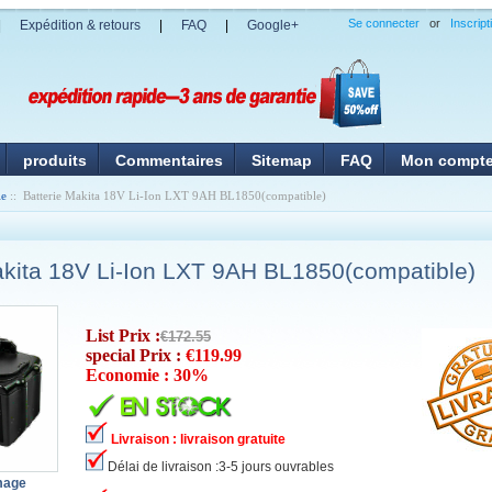
Se connecter
or
Inscript
|
Expédition & retours
|
FAQ
|
Google+
produits
Commentaires
Sitemap
FAQ
Mon compt
ie
:: Batterie Makita 18V Li-Ion LXT 9AH BL1850(compatible)
akita 18V Li-Ion LXT 9AH BL1850(compatible)
List Prix :
€172.55
special Prix :
€119.99
Economie : 30%
Livraison : livraison gratuite
Délai de livraison :3-5 jours ouvrables
image