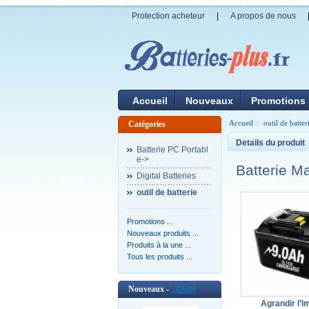
Protection acheteur
|
A propos de nous
Accueil
Nouveaux
Promotions
Accueil
::
outil de batter
Catégories
Details du produit
Batterie PC Portabl
e->
Batterie M
Digital Batteries
outil de batterie
Promotions ...
Nouveaux produits ...
Produits à la une ...
Tous les produits ...
Nouveaux -
[plus]
Agrandir l’