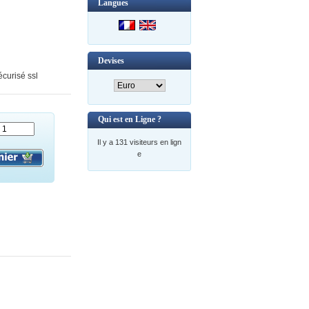
Langues
Devises
curisé ssl
Qui est en Ligne ?
Il y a 131 visiteurs en lign
e