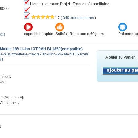
Lieu où se trouve l'objet : France métropolitaine
-9000
4.7
(
349 commentaires
)
expédition rapide
Satisfait Remboursé 60 jours
Paiement sé
ION
 Makita 18V Li-Ion LXT 9AH BL1850(compatible)
es-plus.fr/batterie-makita-18v-liion-lxt-9ah-bl1850com
Ajouter au Panier :
ml
 stock
veau
 1.2Ah – 2.2Ah
0Ah capacity
N