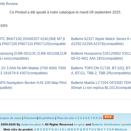
ite Review
Ce Produit a été ajouté à notre catalogue le mardi 09 septembre 2025.
exes
e HTC BN07100,35H00207-01M,ONE M7,8
Batterie A2327 Apple Watch Series 
N,PN07100,PN07110,PN07120(compatibl
A2292 A2294 A2376(compatible)
 Samsung DJ96-00113C,DJ96-00116B,DJ9
Batterie Husqvarna 535120902 5351
Li-ion(compatible)
09-02-N01 3Ah 18V(compatible)
 7.2V 3.0AH Ni-MH Makita 3700 4000 7000
Batterie TOPCON 51730, BT-32Q, BT
3 191679-9 4307(compatible)
A, BT-G1, TBB-2, TBB-2R(compatible)
 GPS Navigation Becker HJS-100 Map Pilot
Batterie Makita LCT204 DF330D TD0
patible)
00mah Li-ion replica BL1013(compati
propos de nous
|
Paiement
|
Expédition
|
Plan du site
1
2
3
4
5
6
7
8
9
10
© 2005-2026 By
batteries-plus.fr
All Rights Reserved
en gros
and
Batterie d'ordinateur portab
Mots clés du produit:
A
B
C
D
E
F
G
H
I
J
K
L
M
N
O
P
Q
R
S
T
U
V
W
X
Y
Z
0-9
WishList