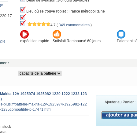
Délai de livraison :3-5 jours ouvrables
ge
Lieu où se trouve l'objet : France métropolitaine
1220-17
4.7
(
349 commentaires
)
expédition rapide
Satisfait Remboursé 60 jours
Paiement sé
ION
nner :
 Makita 12V 1925974 1925982 1220 1222 1233 123
)
Ajouter au Panier :
ies-plus.fr/batterie-makita-12v-1925974-1925982-122
-1235compatible-p-17471.html
 stock
veau