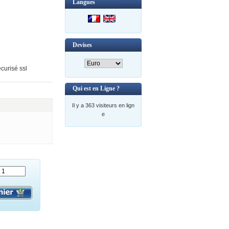
Langues
Devises
curisé ssl
Qui est en Ligne ?
Il y a 363 visiteurs en lign
e