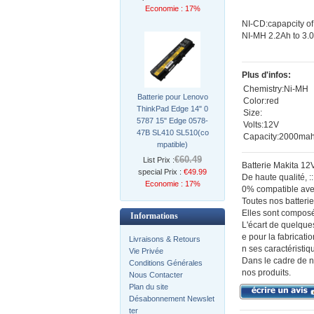
Economie : 17%
NI-CD:capapcity of
NI-MH 2.2Ah to 3.
Plus d'infos:
Chemistry:Ni-MH
Batterie pour Lenovo
Color:red
ThinkPad Edge 14" 0
Size:
5787 15" Edge 0578-
Volts:12V
47B SL410 SL510(co
Capacity:2000ma
mpatible)
€60.49
List Prix :
Batterie Makita 1
special Prix :
€49.99
De haute qualité,
Economie : 17%
0% compatible avec
Toutes nos batterie
Elles sont composé
Informations
L'écart de quelque
e pour la fabricat
Livraisons & Retours
n ses caractéristiq
Vie Privée
Dans le cadre de n
Conditions Générales
nos produits.
Nous Contacter
Plan du site
Désabonnement Newslet
ter