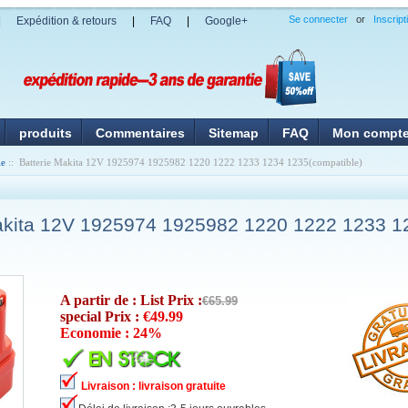
Se connecter
or
Inscript
|
Expédition & retours
|
FAQ
|
Google+
produits
Commentaires
Sitemap
FAQ
Mon compt
ie
:: Batterie Makita 12V 1925974 1925982 1220 1222 1233 1234 1235(compatible)
akita 12V 1925974 1925982 1220 1222 1233 1
A partir de : List Prix :
€65.99
special Prix :
€49.99
Economie : 24%
Livraison : livraison gratuite