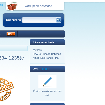
ion
Votre panier est vide
Recherche
e
Liens importants
reviews
How to Choose Between
234 1235(c
NiCD, NiMH and Li-Ion
Avis -
[plus]
Écrire un avis sur ce pro
duit.