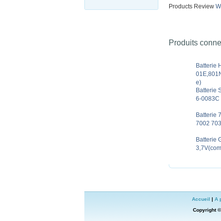
Products Review
Wr
Produits conn
Batteri
01E,801
e)
Batterie
6-0083C 
Batterie
7002 703
Batterie
3,7V(com
Accueil
|
A 
Copyright 