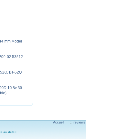
6 44 mm Model
209-02 53512
-52Q, BT-52Q
90D 10.8v 30
ble)
Accueil
::
reviews
le au détail
.