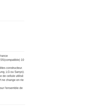
France
235(compatible) 10
ites constructeur.
sung, LG ou Sanyo).
 de cellule utilisé
t ne change en rie
 sur l'ensemble de