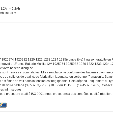
 1.2Ah – 2.2Ah
0Ah capacity
h
2V 1925974 1925982 1220 1222 1233 1234 1235(compatible) livraison gratuite en 
 :: nouvelle-::France Batterie Makita 12V 1925974 1925982 1220 1222 1233 1234 1
 votre batterie d'origine
s sont neuves et compatibles. Elles sont la copie conforme des batteries d'origine, d
es de cellules de qualité, de fabrication japonaise ou coréenne (Panasonic, Sam
s dixièmes de volt dans la tension est négligeable. Cela dépend uniquement du type
ion de votre batterie (3,6V ou 3,7V ）（10.8V ou 11.1V ）（14.4V ou 14.8V). Cet écar
ues intrinsèques.
otre procédure qualité ISO 9001, nous procédons à des contrôles qualité réguliers