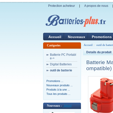
Protection acheteur
|
A propos de nous
Accueil
Nouveaux
Promotions
Accueil
::
outil de batter
Catégories
Details du produit
Batterie PC Portabl
e->
Batterie M
Digital Batteries
ompatible)
outil de batterie
Promotions ...
Nouveaux produits ...
Produits à la une ...
Tous les produits ...
Nouveaux -
[plus]