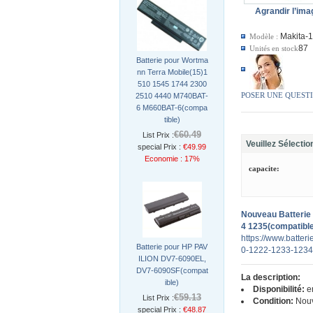
Agrandir l’ima
Makita-
Modèle :
87
Unités en stock
Batterie pour Wortma
nn Terra Mobile(15)1
510 1545 1744 2300
POSER UNE QUEST
2510 4440 M740BAT-
6 M660BAT-6(compa
tible)
€60.49
List Prix :
Veuillez Sélectio
special Prix :
€49.99
Economie : 17%
capacite:
Nouveau Batterie
4 1235(compatible
https://www.batter
Batterie pour HP PAV
0-1222-1233-1234
ILION DV7-6090EL,
DV7-6090SF(compat
La description:
ible)
Disponibilité:
en
€59.13
List Prix :
Condition:
Nou
special Prix :
€48.87