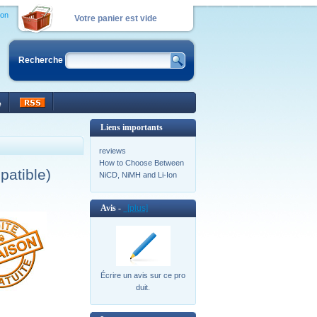
ion
Votre panier est vide
Recherche
e
Liens importants
reviews
How to Choose Between
patible)
NiCD, NiMH and Li-Ion
Avis -
[plus]
Écrire un avis sur ce pro
duit.