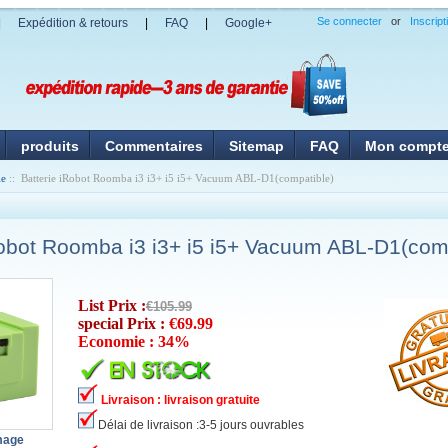
Se connecter
or
Inscript
|
Expédition & retours
|
FAQ
|
Google+
produits
Commentaires
Sitemap
FAQ
Mon compt
ie
:: Batterie iRobot Roomba i3 i3+ i5 i5+ Vacuum ABL-D1(compatible)
Robot Roomba i3 i3+ i5 i5+ Vacuum ABL-D1(com
List Prix :
€105.99
special Prix :
€69.99
Economie : 34%
Livraison : livraison gratuite
Délai de livraison :3-5 jours ouvrables
image