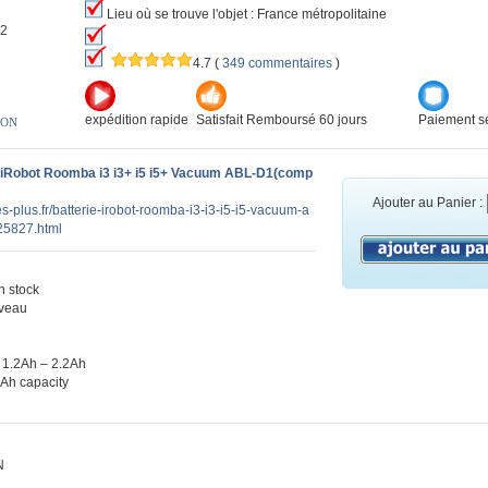
Lieu où se trouve l'objet : France métropolitaine
-2
4.7
(
349 commentaires
)
expédition rapide
Satisfait Remboursé 60 jours
Paiement sé
ION
 iRobot Roomba i3 i3+ i5 i5+ Vacuum ABL-D1(comp
Ajouter au Panier :
es-plus.fr/batterie-irobot-roomba-i3-i3-i5-i5-vacuum-a
25827.html
 stock
veau
 1.2Ah – 2.2Ah
0Ah capacity
N