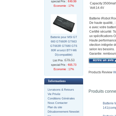
special Prix :
€49.99
Capacity:3500ma
Economie : 17%
Volt:14.4V
Batterie iRobot Ro
De haute qualité, 
e avec votre batter
Certifié sécurité: 
ux spécifications 
Batterie pour MSI GT
Haute performance:
660 GT660R GT663
otection intégrée d
GT663R GT680 GT6
selon les besoins.
80R ersetzt BTY-M6
Garantie: rembourse
D(compatible)
€79.53
List Prix :
special Prix :
€65.73
Economie : 17%
Products Review
Wr
Informations
Livraisons & Retours
Produits conn
Vie Privée
Conditions Générales
Nous Contacter
Batterie
Plan du site
141(comp
Désabonnement Newslet