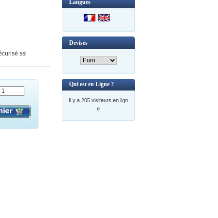
Langues
Devises
curisé ssl
Qui est en Ligne ?
Il y a 205 visiteurs en lign
e