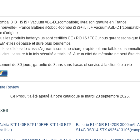
h
omba i3 i3+ i5 i5+ Vacuum ABL-D1(compatible) livraison gratuite en France
:: nouvelle-::France Batterie iRobot Roomba i3 i3+ i5 i5+ Vacuum ABL-D1(compatib
ie d'origine
Tous les produits batteryplus sont certifiés CE / ROHS / FCC, nous garantissons que 
OEM et les dépasse et dure plus longtemps
 les cellules de classe A garantissent une charge rapide et une faible consommatio
u circuit assure à la fois sécurité et stabilité. Aucun effet de mémoire ne peut être
ment de 30 jours, garantie de 3 ans sans tracas et service à la clientèle à vie
ite Review
Ce Produit a été ajouté à notre catalogue le mardi 23 septembre 2025.
exes
 Makita BTP140F BTP140RFE BTP140 BTP
Batterie B1415R B1420R 3000mAh 
atible)
S14G BSB14-STX 4935413106(compa