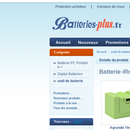
Protection acheteur
|
A propos de nous
Accueil
Nouveaux
Promotions
Accueil
::
outil de batter
Catégories
Details du produit
Batterie PC Portabl
e->
Batterie i
Digital Batteries
outil de batterie
Promotions ...
Nouveaux produits ...
Produits à la une ...
Tous les produits ...
Nouveaux -
[plus]
Agrandir l’