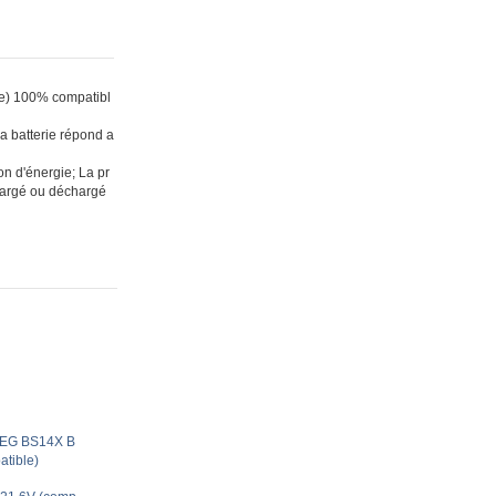
le) 100% compatibl
la batterie répond a
n d'énergie; La pr
 chargé ou déchargé
AEG BS14X B
tible)