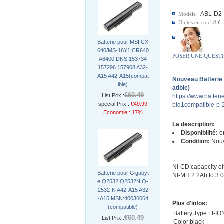
ABL-D2
Modèle :
87
Unités en stock
Batterie pour MSI CX
640/MS-16Y1 CR640
POSER UNE QUEST
A6400 DNS 153734
157296 157908 A32-
A15 A42-A15(compat
Nouveau Batterie
ible)
atible)
€60.49
List Prix :
https://www.batteri
special Prix :
€49.99
bld1compatible-p-
Economie : 17%
La description:
Disponibilité:
en
Condition:
Nou
NI-CD:capapcity of
Batterie pour Gigabyt
NI-MH 2.2Ah to 3.
e Q2532 Q2532N Q-
2532-N A42-A15 A32
-A15 MSN:40036064
Plus d'infos:
(compatible)
Battery Type:LI-IO
€60.49
List Prix :
Color:black