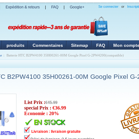
Se connecter
or
Inscript
|
Expédition & retours
|
FAQ
|
Google+
produits
Commentaires
Sitemap
FAQ
Mon compt
ie
:: Batterie HTC B2PW4100 35H00261-00M Google Pixel G-2PW4200(compatible)
HTC B2PW4100 35H00261-00M Google Pixel G
List Prix :
€45.99
special Prix :
€36.99
Economie : 20%
Livraison : livraison gratuite