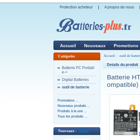
Protection acheteur
|
A propos de nous
Accueil
Nouveaux
Promotions
Accueil
::
outil de batter
Catégories
Details du produit
Batterie PC Portabl
e->
Batterie 
Digital Batteries
ompatible)
outil de batterie
Promotions ...
Nouveaux produits ...
Produits à la une ...
Tous les produits ...
Nouveaux -
[plus]