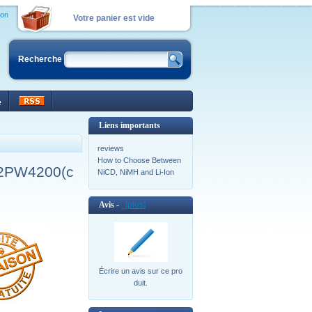
ion
Votre panier est vide
Recherche
e
Liens importants
reviews
How to Choose Between
-2PW4200(c
NiCD, NiMH and Li-Ion
Avis -
[plus]
Écrire un avis sur ce pro
duit.