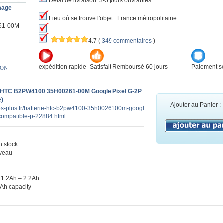
Délai de livraison :3-5 jours ouvrables
image
Lieu où se trouve l'objet : France métropolitaine
61-00M
4.7
(
349 commentaires
)
expédition rapide
Satisfait Remboursé 60 jours
Paiement sé
ION
e HTC B2PW4100 35H00261-00M Google Pixel G-2P
e)
Ajouter au Panier :
ies-plus.fr/batterie-htc-b2pw4100-35h0026100m-googl
ompatible-p-22884.html
 stock
veau
 1.2Ah – 2.2Ah
0Ah capacity