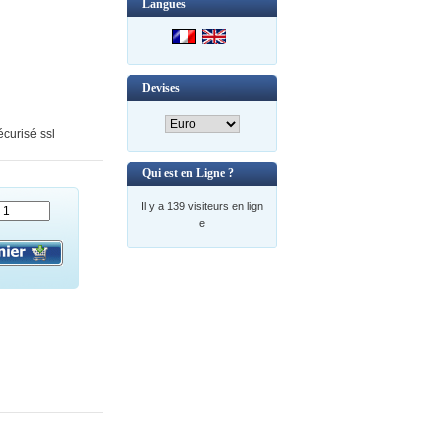
Langues
Devises
curisé ssl
Qui est en Ligne ?
Il y a 139 visiteurs en lign
e