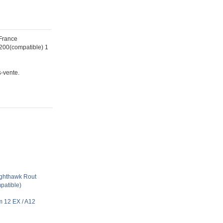
France
200(compatible) 1
s-vente.
ighthawk Rout
atible)
m 12 EX / A12