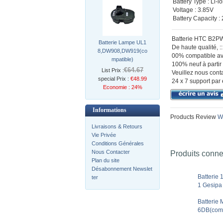
Battery Type : Li-i
Voltage : 3.85V
Battery Capacity 
Batterie HTC B2PW
Batterie Lampe UL1
De haute qualité,
8,DW908,DW919(co
00% compatible ave
mpatible)
100% neuf à partir 
€64.67
List Prix :
Veuillez nous conta
special Prix :
€48.99
24 x 7 support par 
Economie : 24%
Informations
Products Review
Wr
Livraisons & Retours
Vie Privée
Conditions Générales
Nous Contacter
Produits conn
Plan du site
Désabonnement Newslet
Batterie
ter
1 Gesipa
Batteri
6DB(comp