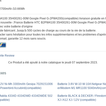
on
: 2700mAh /10.66Wh
4100 35H00261-00M Google Pixel G-2PW4200(compatible) livraison gratuite en 
 :: nouvelle-::France Batterie HTC B2PW4100 35H00261-00M Google Pixel G-2PW4
c votre batterie d'origine
de fabricant. Jusqu'à 500 cycles de charge au cours de la vie de la batterie.
cter sans hésitation pour toutes les infos supplémentaires et les problemes d'aprè
email, garantie 12 mois sans soucis.
ite Review
Ce Produit a été ajouté à notre catalogue le jeudi 07 septembre 2023.
exes
 12V Ni-Mh 3300mAh Gesipa 7029151006
Batterie 3.8V W-10 W-10A Netgear N
 Powerbird Accubird(compatible)
er/Modem M1 MR1100 5040mAh(comp
e Makita 4334D 4334DWD 4334DWDE 502
Batterie BLACK & DECKER / Firestor
atible)
XJ / A12 XJ / 12V (compatible)