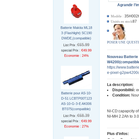
Agrandir l’
35H002
Modèle :
87
Unités en stock
Batterie Makita ML18
3 (Flashlight) SC190
DWDE,(compatible)
POSER UNE QUEST
€65.99
List Prix :
special Prix :
€49.99
Economie : 24%
Nouveau Batteri
W4200(compatibl
https://www.batter
e-pixel-g2pw4200c
La description:
Disponibilité:
en
Batterie pour AS-10-
Condition:
Nou
D-51 LCBTP00T123
AS-10-G-3-E AK006
BT075(compatible)
NI-CD:capapcity of
€68.39
List Prix :
NI-MH 2.2Ah to 3.
special Prix :
€49.99
Economie : 27%
Plus d'infos: