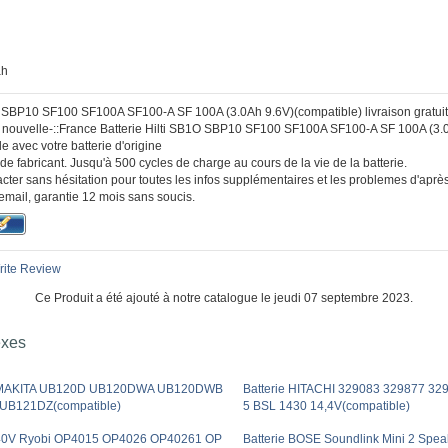
ah
O SBP10 SF100 SF100A SF100-A SF 100A (3.0Ah 9.6V)(compatible) livraison gratui
:: nouvelle-::France Batterie Hilti SB1O SBP10 SF100 SF100A SF100-A SF 100A (3
 avec votre batterie d'origine
de fabricant. Jusqu'à 500 cycles de charge au cours de la vie de la batterie.
cter sans hésitation pour toutes les infos supplémentaires et les problemes d'aprè
email, garantie 12 mois sans soucis.
ite Review
Ce Produit a été ajouté à notre catalogue le jeudi 07 septembre 2023.
exes
e MAKITA UB120D UB120DWA UB120DWB
Batterie HITACHI 329083 329877 32
UB121DZ(compatible)
5 BSL 1430 14,4V(compatible)
 40V Ryobi OP4015 OP4026 OP40261 OP
Batterie BOSE Soundlink Mini 2 Spe