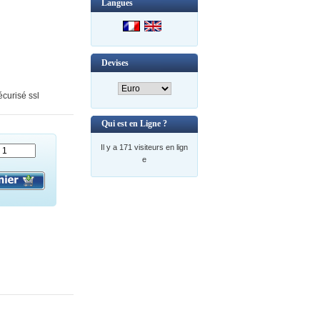
Langues
Devises
curisé ssl
Qui est en Ligne ?
Il y a 171 visiteurs en lign
e