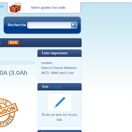
ion
Votre panier est vide
Recherche
e
Liens importants
reviews
How to Choose Between
0A (3.0Ah
NiCD, NiMH and Li-Ion
Avis -
[plus]
Écrire un avis sur ce pro
duit.