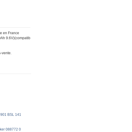
te en France
.0Ah 9.6V)(compatib
s-vente.
9901 BSL 141
aker 088772 0