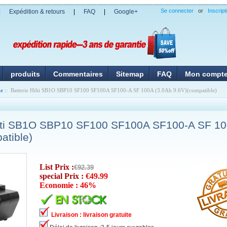
Se connecter
or
Inscript
|
Expédition & retours
|
FAQ
|
Google+
produits
Commentaires
Sitemap
FAQ
Mon compt
ie
:: Batterie Hilti SB1O SBP10 SF100 SF100A SF100-A SF 100A (3.0Ah 9.6V)(compatible)
Hilti SB1O SBP10 SF100 SF100A SF100-A SF 10
atible)
List Prix :
€92.39
special Prix :
€49.99
Economie : 46%
Livraison : livraison gratuite