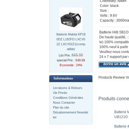
Chemistry: NIMH
Color: black
Size :
Volts : 9.6V
Capacity : 3000m
Batterie Hilti SB1
Batterie Makita KP18
De haute qualité, 
0DZ L182FD LXCV0
le) 100% compatible
2Z LXCV02Z1(comp
100% neuf à partir 
atible)
Veuillez nous conta
€65.55
List Prix :
24 x 7 support par 
special Prix :
€49.99
Economie : 24%
Products Review
Wr
Informations
Livraisons & Retours
Vie Privée
Conditions Générales
Produits conn
Nous Contacter
Plan du site
Batteri
Désabonnement Newslet
UB121D 
ter
Batterie