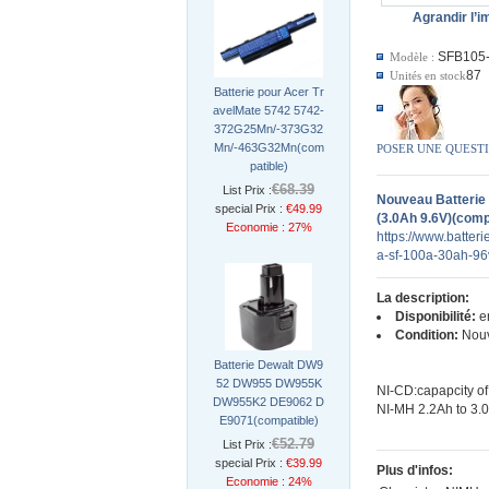
Agrandir l’
SFB105
Modèle :
87
Unités en stock
Batterie pour Acer Tr
avelMate 5742 5742-
372G25Mn/-373G32
Mn/-463G32Mn(com
POSER UNE QUEST
patible)
€68.39
List Prix :
Nouveau Batterie
special Prix :
€49.99
(3.0Ah 9.6V)(comp
Economie : 27%
https://www.batteri
a-sf-100a-30ah-96
La description:
Disponibilité:
en
Condition:
Nou
Batterie Dewalt DW9
52 DW955 DW955K
NI-CD:capapcity of
DW955K2 DE9062 D
NI-MH 2.2Ah to 3.
E9071(compatible)
€52.79
List Prix :
special Prix :
€39.99
Plus d'infos:
Economie : 24%