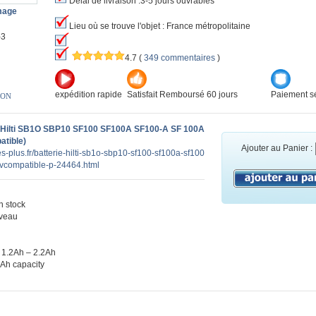
Délai de livraison :3-5 jours ouvrables
image
Lieu où se trouve l'objet : France métropolitaine
-3
4.7
(
349 commentaires
)
expédition rapide
Satisfait Remboursé 60 jours
Paiement sé
ION
 Hilti SB1O SBP10 SF100 SF100A SF100-A SF 100A
atible)
Ajouter au Panier :
es-plus.fr/batterie-hilti-sb1o-sbp10-sf100-sf100a-sf100
vcompatible-p-24464.html
 stock
veau
 1.2Ah – 2.2Ah
0Ah capacity