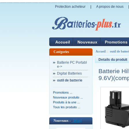
Protection acheteur
|
A propos de nous
Accueil
Nouveaux
Promotions
Accueil
::
outil de batter
Catégories
Details du produit
Batterie PC Portabl
e->
Batterie 
Digital Batteries
9.6V)(comp
outil de batterie
Promotions ...
Nouveaux produits ...
Produits à la une ...
Tous les produits ...
Nouveaux -
[plus]