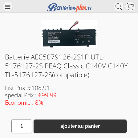
Batterie AEC5079126-2S1P UTL-
5176127-2S PEAQ Classic C140V C140Y
TL-5176127-2S(compatible)
List Prix :
€108.91
special Prix :
€99.99
Economie : 8%
1
ajouter au panier