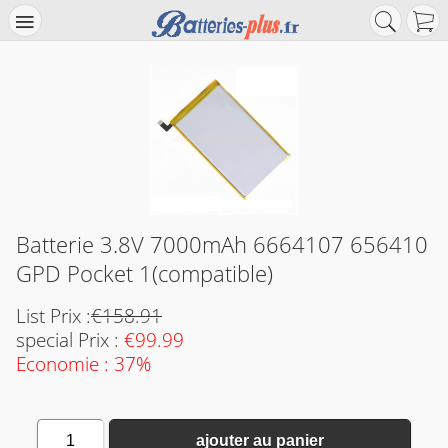
Batterie 3.8V 7000mAh 6664107 656410
GPD Pocket 1(compatible)
List Prix :
€158.91
special Prix :
€99.99
Economie : 37%
1
ajouter au panier